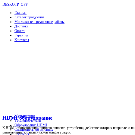
DESKOTP_OFF
Главная
Каталог продукции
Монтажные и ремонтные работы
Доставка
Оплата
Гарантия
Контакты
Мультисвичи
HDMI оборудование
Установка антенн
Оборудование HDMI
К HDMI оборудованию принято относить устройства, действие которых направлено на р
Специалисты об антеннах
разветвление, сигнала нужной конфигурации.
Ресиверы