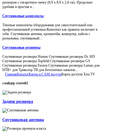
размером с сигаретную пачку (8,9 x 8,9 x 2,6 см). Предельно
удобная и простая в...
Спутниковые комплекты
Типовые комплекты оборудования для самостоятельной или
профессиональной установки.Комплект как правило включает в
себя: Спутниковая антенна, кронштейн, конвертер, кабель с
разъемами, спутниковый...
Спутниковые ресиверы
Спутниковые ресиверы Humax Спутниковые ресиверы Dr. HD
Спутниковые ресиверы Topfield Спутниковые ресиверы GS
Спутниковые ресиверы Euston Спутниковые ресиверы Lumax для
НТВ+ для Триколор ТВ для Бесплатных каналов...
Главная
Каталог
Карты и CAM модули
Карта доступа Xtra TV
слайдер
статей2
Задачи ресивера
Спутниковая антенна