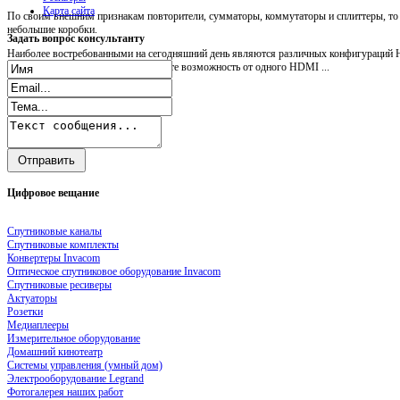
Карта сайта
По своим внешним признакам повторители, сумматоры, коммутаторы и сплиттеры, т
небольшие коробки.
Задать
вопрос консультанту
Наиболее востребованными на сегодняшний день являются различных конфигураций H
Посредством HDMI splitter вы имеете возможность от одного HDMI ...
Цифровое
вещание
Спутниковые каналы
Спутниковые комплекты
Конвертеры Invacom
Оптическое спутниковое оборудование Invacom
Спутниковые ресиверы
Актуаторы
Розетки
Медиаплееры
Измерительное оборудование
Домашний кинотеатр
Системы управления (умный дом)
Электрооборудование Legrand
Фотогалерея наших работ