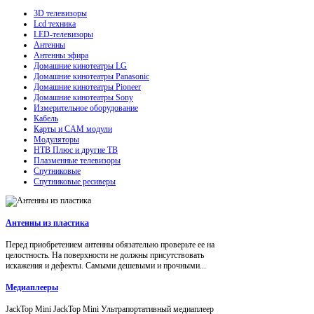
3D телевизоры
Lcd техника
LED-телевизоры
Антенны
Антенны эфира
Домашние кинотеатры LG
Домашние кинотеатры Panasonic
Домашние кинотеатры Pioneer
Домашние кинотеатры Sony
Измерительное оборудование
Кабель
Карты и CAM модули
Модуляторы
НТВ Плюс и другие ТВ
Плазменные телевизоры
Спутниковые
Спутниковые ресиверы
Антенны из пластика
Перед приобретением антенны обязательно проверьте ее на
целостность. На поверхности не должны присутствовать
искажения и дефекты. Самыми дешевыми и прочными...
Медиаплееры
JackTop Mini JackTop Mini Ультрапортативный медиаплеер