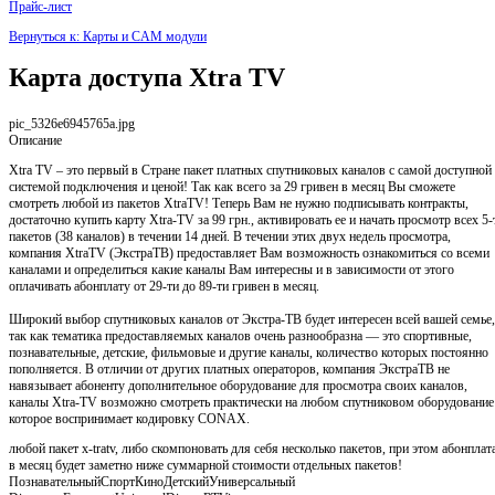
Прайс-лист
Вернуться к: Карты и CAM модули
Карта доступа Xtra TV
pic_5326e6945765a.jpg
Описание
Xtra TV – это первый в Стране пакет платных спутниковых каналов с самой доступной
системой подключения и ценой! Так как всего за 29 гривен в месяц Вы сможете
смотреть любой из пакетов XtraTV! Теперь Вам не нужно подписывать контракты,
достаточно купить карту Xtra-TV за 99 грн., активировать ее и начать просмотр всех 5-
пакетов (38 каналов) в течении 14 дней. В течении этих двух недель просмотра,
компания XtraTV (ЭкстраТВ) предоставляет Вам возможность ознакомиться со всеми
каналами и определиться какие каналы Вам интересны и в зависимости от этого
оплачивать абонплату от 29-ти до 89-ти гривен в месяц.
Широкий выбор спутниковых каналов от Экстра-ТВ будет интересен всей вашей семье,
так как тематика предоставляемых каналов очень разнообразна — это спортивные,
познавательные, детские, фильмовые и другие каналы, количество которых постоянно
пополняется. В отличии от других платных операторов, компания ЭкстраТВ не
навязывает абоненту дополнительное оборудование для просмотра своих каналов,
каналы Xtra-TV возможно смотреть практически на любом спутниковом оборудование
которое воспринимает кодировку CONAX.
любой пакет x-tratv, либо скомпоновать для себя несколько пакетов, при этом абонплат
в месяц будет заметно ниже суммарной стоимости отдельных пакетов!
ПознавательныйСпортКиноДетскийУниверсальный