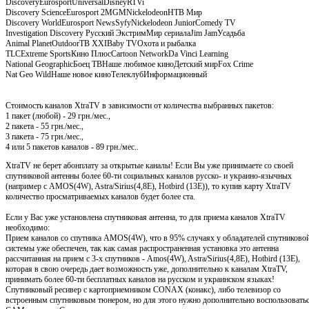
DiscoveryEurosportUniversalDisneyRTVi
Discovery ScienceEurosport 2МGMNickelodeonНТВ Мир
Discovery WorldEurosport NewsSyfyNickelodeon JuniorComedy TV
Investigation Discovery Русский ЭкстримМир сериалаJim JamУсадьба
Animal PlanetOutdoorТВ XXIBaby TVОхота и рыбалка
TLCExtreme SportsКино ПлюсCartoon NetworkDa Vinci Learning
National GeographicБоец ТВНаше любимое киноДетский мирFox Crime
Nat Geo WildНаше новое киноТелеклубИнформационный
Стоимость каналов XtraTV в зависимости от количества выбранных пакетов:
1 пакет (любой) - 29 грн./мес.,
2 пакета - 55 грн./мес.,
3 пакета - 75 грн./мес.,
4 или 5 пакетов каналов - 89 грн./мес..
XtraTV не берет абонплату за открытые каналы! Если Вы уже принимаете со своей
спутниковой антенны более 60-ти социальных каналов русско- и украино-язычных
(например с AMOS(4W), Astra/Sirius(4,8E), Hotbird (13E)), то купив карту XtraTV
количество просматриваемых каналов будет более ста.
Если у Вас уже установлена спутниковая антенна, то для приема каналов XtraTV
необходимо:
Прием каналов со спутника AMOS(4W), что в 95% случаях у обладателей спутниково
системы уже обеспечен, так как самая распространенная установка это антенна
рассчитанная на прием с 3-х спутников - Amos(4W), Astra/Sirius(4,8E), Hotbird (13E),
которая в свою очередь дает возможность уже, дополнительно к каналам XtraTV,
принимать более 60-ти бесплатных каналов на русском и украинском языках!
Спутниковый ресивер с картоприемником CONAX (конакс), либо телевизор со
встроенным спутниковым тюнером, но для этого нужно дополнительно воспользовать