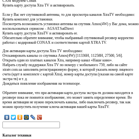
CAM модулем Conax
Купить карту доступа Xtra TV и активировать.
Если у Вас нет спутниковой антенны, то для просмотра каналов XtraTV необходимо:
Купить комплект для установки.
Посмотреть возможность установки антенны на спутник Amos(4W) у Вас дома, можно
воспользоваться сервисом - AGSAT.SatDirect
Купить карту доступа XtraTV и активировать ее.
Обязательно обратите внимание, чтобы выбранный спутниковый ресивер корректно
работал с кодировкой CONAX и соответственно картой XTRA TV.
Для активации карты доступа Xtra TV необходимо:
Отсканировать каналы со спутника Amos(4W) [11336H, 11258H, 27500, 5/6].
Открыть один из платных каналов Xtra, например канал «Наше кино».
Набрать службу поддержки Xtra TV по номеру с мобильного 759, либо на сайте
xtratv.com.ua заполнить регистрационную форму, в которой указать номер лицевого
счета (идет в комплекте с картой Xtra), номер карты доступа (указан на самой карте
экстра тв) и т. д.
Дождаться появление изображения на телевизоре.
Обратите внимание, что при активации карта доступа экстра-тв должна находится в
ресивере пока не появится изображение, это может занять определенное время. Во
время активации не нужно переключать каналы, либо выключать ресивер, так как
можно пропустить получение ключа активации вашей карты XtraTV.
Каталог
техники