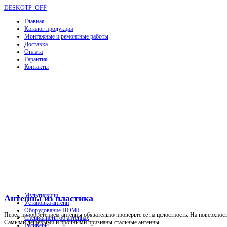
DESKOTP_OFF
Главная
Каталог продукции
Монтажные и ремонтные работы
Доставка
Оплата
Гарантия
Контакты
Мультисвичи
Антенны из пластика
Установка антенн
Оборудование HDMI
Перед приобретением антенны обязательно проверьте ее на целостность. На поверхнос
Специалисты об антеннах
Самыми дешевыми и прочными признаны стальные антенны.
Ресиверы