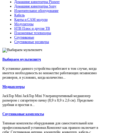
Домашние кинотеатры Pioneer
Домашние кинотеатры Sony
Измерительное оборудование
Кабель
Карты и CAM модули
Модуляторы
НТВ Плюс и другие ТВ
Плазменные телевизоры
Спутниковые
Спутниковые ресиверы
Выбираем мультисвитч
К установке данного устройства прибегают в том случае, когда
имеется необходимость во множестве работающих независимо
ресиверов, в условиях, когда количество...
Медиаплееры
JackTop Mini JackTop Mini Ультрапортативный медиаплеер
размером с сигаретную пачку (8,9 x 8,9 x 2,6 см). Предельно
удобная и простая в...
Спутниковые комплекты
Типовые комплекты оборудования для самостоятельной или
профессиональной установки.Комплект как правило включает в
себя: Спутниковая антенна, кронштейн, конвертер, кабель с