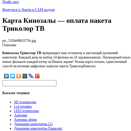
Прайс-лист
Вернуться к: Карты и CAM модули
Карта Кинозалы — оплата пакета
Триколор ТВ
pic_5326e6863373b.jpg
Описание
Кинозалы Триколор ТВ
превращают ваш телевизор в настоящий домашний
кинотеатр. Каждый день на выбор 24 фильма на 24 экранахканалах. Премьерный показ
новых фильмов каждый вечер на Вашем экране! Новая карта оплаты, единственный
способ включения цифровых каналов пакета ТриколорКинозал.
Каталог
техники
3D телевизоры
Lcd техника
LED-телевизоры
Антенны
Антенны эфира
Домашние кинотеатры LG
Домашние кинотеатры Panasonic