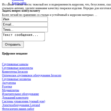
Карта сайта
Их самые слабые места: тяжелый вес и подверженность коррозии, что, безусловно, ск
стальную антенну, уделите внимание качеству покраски изделия. Нередко для изгото
Задать
вопрос консультанту
Более легкий по сравнению со сталью и устойчивый к коррозии материал. ...
Цифровое
вещание
Спутниковые каналы
Спутниковые комплекты
Конвертеры Invacom
Оптическое спутниковое оборудование Invacom
Спутниковые ресиверы
Актуаторы
Розетки
Медиаплееры
Измерительное оборудование
Домашний кинотеатр
Системы управления (умный дом)
Электрооборудование Legrand
Фотогалерея наших работ