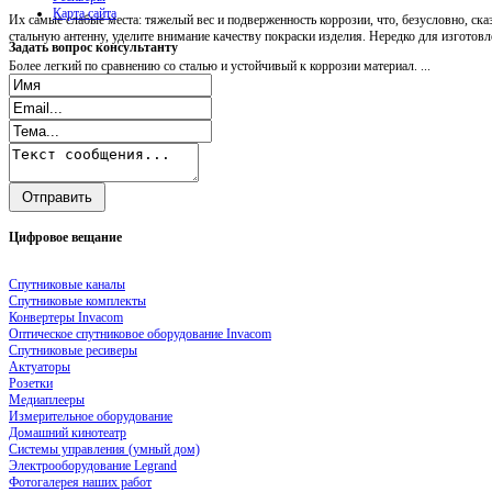
Карта сайта
Их самые слабые места: тяжелый вес и подверженность коррозии, что, безусловно, ск
стальную антенну, уделите внимание качеству покраски изделия. Нередко для изгото
Задать
вопрос консультанту
Более легкий по сравнению со сталью и устойчивый к коррозии материал. ...
Цифровое
вещание
Спутниковые каналы
Спутниковые комплекты
Конвертеры Invacom
Оптическое спутниковое оборудование Invacom
Спутниковые ресиверы
Актуаторы
Розетки
Медиаплееры
Измерительное оборудование
Домашний кинотеатр
Системы управления (умный дом)
Электрооборудование Legrand
Фотогалерея наших работ