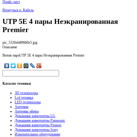
Прайс-лист
Вернуться к: Кабель
UTP 5E 4 пары Неэкранированная
Premier
pic_5326eb80660e5.jpg
Описание
Витая параUTP 5E 4 пары Неэкранированная Premier
Каталог
техники
3D телевизоры
Lcd техника
LED-телевизоры
Антенны
Антенны эфира
Домашние кинотеатры LG
Домашние кинотеатры Panasonic
Домашние кинотеатры Pioneer
Домашние кинотеатры Sony
Измерительное оборудование