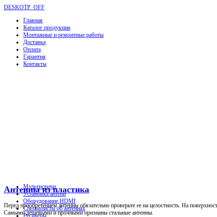
DESKOTP_OFF
Главная
Каталог продукции
Монтажные и ремонтные работы
Доставка
Оплата
Гарантия
Контакты
Мультисвичи
Антенны из пластика
Установка антенн
Оборудование HDMI
Перед приобретением антенны обязательно проверьте ее на целостность. На поверхнос
Специалисты об антеннах
Самыми дешевыми и прочными признаны стальные антенны.
Ресиверы