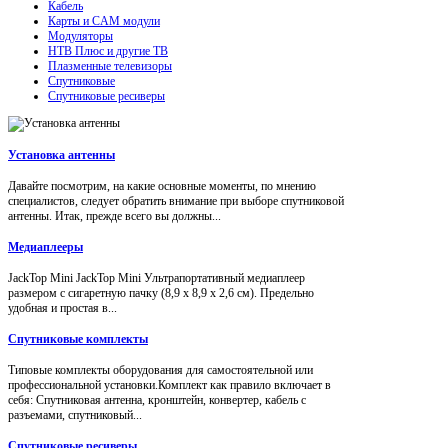
Кабель
Карты и CAM модули
Модуляторы
НТВ Плюс и другие ТВ
Плазменные телевизоры
Спутниковые
Спутниковые ресиверы
Установка антенны
Давайте посмотрим, на какие основные моменты, по мнению
специалистов, следует обратить внимание при выборе спутниковой
антенны. Итак, прежде всего вы должны...
Медиаплееры
JackTop Mini JackTop Mini Ультрапортативный медиаплеер
размером с сигаретную пачку (8,9 x 8,9 x 2,6 см). Предельно
удобная и простая в...
Спутниковые комплекты
Типовые комплекты оборудования для самостоятельной или
профессиональной установки.Комплект как правило включает в
себя: Спутниковая антенна, кронштейн, конвертер, кабель с
разъемами, спутниковый...
Спутниковые ресиверы