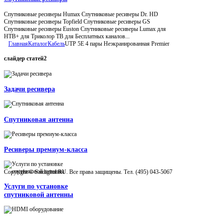
Спутниковые ресиверы Humax Спутниковые ресиверы Dr. HD
Спутниковые ресиверы Topfield Спутниковые ресиверы GS
Спутниковые ресиверы Euston Спутниковые ресиверы Lumax для
НТВ+ для Триколор ТВ для Бесплатных каналов...
Главная
Каталог
Кабель
UTP 5E 4 пары Неэкранированная Premier
слайдер
статей2
Задачи ресивера
Спутниковая антенна
Ресиверы премиум-класса
Copyright © Satdigital.RU. Все права защищены. Тел. (495) 043-5067
Услуги по установке
спутниковой антенны