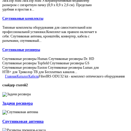
JackTop Mini JackTop Mini Ультрапортативный медиаплеер
размером с сигаретную пачку (8,9 x 8,9 x 2,6 см). Предельно
удобная и простая в...
Спутниковые комплекты
Типовые комплекты оборудования для самостоятельной или
профессиональной установки.Комплект как правило включает в
себя: Спутниковая антенна, кронштейн, конвертер, кабель с
разъемами, спутниковый...
Спутниковые ресиверы
Спутниковые ресиверы Humax Спутниковые ресиверы Dr. HD
Спутниковые ресиверы Topfield Спутниковые ресиверы GS
Спутниковые ресиверы Euston Спутниковые ресиверы Lumax для
НТВ+ для Триколор ТВ для Бесплатных каналов...
Главная
Каталог
Кабель
FibreIRS ODU32 kit - комплект оптического оборудования
слайдер
статей2
Задачи ресивера
Спутниковая антенна