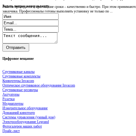
Задать
вопрос консультанту
Работы проводятся в кратчайшие сроки – качественно и быстро. При этом принимаютс
заказчика. Профессионалы готовы выполнить установку не только по ...
Цифровое
вещание
Спутниковые каналы
Спутниковые комплекты
Конвертеры Invacom
Оптическое спутниковое оборудование Invacom
Спутниковые ресиверы
Актуаторы
Розетки
Медиаплееры
Измерительное оборудование
Домашний кинотеатр
Системы управления (умный дом)
Электрооборудование Legrand
Фотогалерея наших работ
Прайс-лист