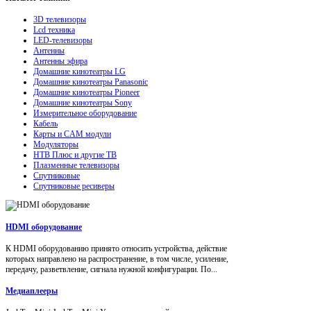
3D телевизоры
Lcd техника
LED-телевизоры
Антенны
Антенны эфира
Домашние кинотеатры LG
Домашние кинотеатры Panasonic
Домашние кинотеатры Pioneer
Домашние кинотеатры Sony
Измерительное оборудование
Кабель
Карты и CAM модули
Модуляторы
НТВ Плюс и другие ТВ
Плазменные телевизоры
Спутниковые
Спутниковые ресиверы
HDMI оборудование
К HDMI оборудованию принято относить устройства, действие
которых направлено на распространение, в том числе, усиление,
передачу, разветвление, сигнала нужной конфигурации. По...
Медиаплееры