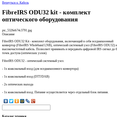
Вернуться к: Кабель
FibreIRS ODU32 kit - комплект
оптического оборудования
pic_5326eb74c3791.jpg
Описание
FibreIRS ODU32 Kit - комплект оборудования, включающий в себя вседиапазонный
конвертор (FibreIRS Wholeband LNB), оптический системный узел (FibreIRS ODU32) 
высокочастотный кабель. Позволяет принимать и передавать цифровой IRS сигнал до 
точек доступа (оптических узлов).
FibreIRS ODU32 - оптический системный узел.
- 1х коаксиальный вход (для вседиапазонного конвертора)
- 1x коаксиальный вход (DTT/DAB)
- 2х оптических выхода
- 1x коаксиальный вход. Питание осуществляется через отдельный блок питания.
Каталог
техники