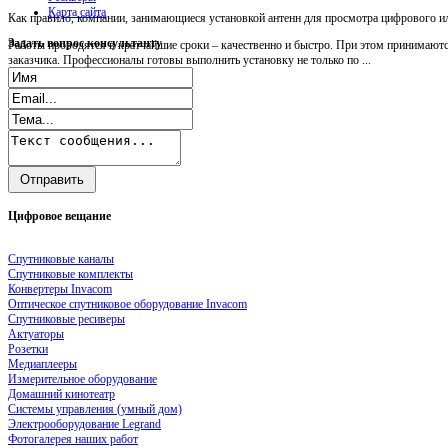
Карта сайта
Как правило, компании, занимающиеся установкой антенн для просмотра цифрового ил
Задать
вопрос консультанту
Работы проводятся в кратчайшие сроки – качественно и быстро. При этом принимаютс
заказчика. Профессионалы готовы выполнить установку не только по ...
Цифровое
вещание
Спутниковые каналы
Спутниковые комплекты
Конвертеры Invacom
Оптическое спутниковое оборудование Invacom
Спутниковые ресиверы
Актуаторы
Розетки
Медиаплееры
Измерительное оборудование
Домашний кинотеатр
Системы управления (умный дом)
Электрооборудование Legrand
Фотогалерея наших работ