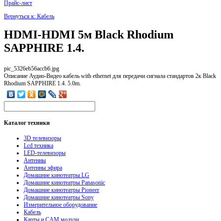
Прайс-лист
Вернуться к: Кабель
HDMI-HDMI 5м Black Rhodium
SAPPHIRE 1.4.
pic_5326eb56accb6.jpg
Описание
Аудио-Видео кабель with ethernet для передачи сигнала стандартов 2к Black
Rhodium SAPPHIRE 1.4. 5.0m.
Каталог
техники
3D телевизоры
Lcd техника
LED-телевизоры
Антенны
Антенны эфира
Домашние кинотеатры LG
Домашние кинотеатры Panasonic
Домашние кинотеатры Pioneer
Домашние кинотеатры Sony
Измерительное оборудование
Кабель
Карты и CAM модули