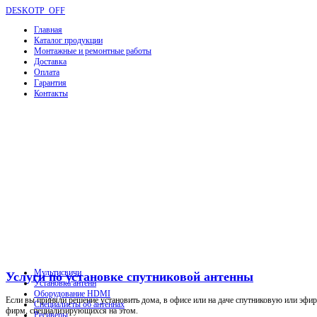
DESKOTP_OFF
Главная
Каталог продукции
Монтажные и ремонтные работы
Доставка
Оплата
Гарантия
Контакты
Мультисвичи
Услуги по установке спутниковой антенны
Установка антенн
Оборудование HDMI
Если вы приняли решение установить дома, в офисе или на даче спутниковую или эфир
Специалисты об антеннах
фирм, специализирующихся на этом.
Ресиверы