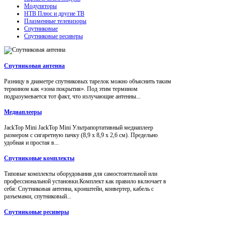
Модуляторы
НТВ Плюс и другие ТВ
Плазменные телевизоры
Спутниковые
Спутниковые ресиверы
Спутниковая антенна
Разницу в диаметре спутниковых тарелок можно объяснить таким
термином как «зона покрытия». Под этим термином
подразумевается тот факт, что излучающие антенны...
Медиаплееры
JackTop Mini JackTop Mini Ультрапортативный медиаплеер
размером с сигаретную пачку (8,9 x 8,9 x 2,6 см). Предельно
удобная и простая в...
Спутниковые комплекты
Типовые комплекты оборудования для самостоятельной или
профессиональной установки.Комплект как правило включает в
себя: Спутниковая антенна, кронштейн, конвертер, кабель с
разъемами, спутниковый...
Спутниковые ресиверы