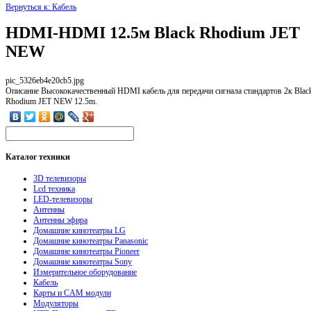
Вернуться к: Кабель
HDMI-HDMI 12.5м Black Rhodium JET
NEW
pic_5326eb4e20cb5.jpg
Описание
Высококачественный HDMI кабель для передачи сигнала стандартов 2к Blac
Rhodium JET NEW 12.5m.
Каталог
техники
3D телевизоры
Lcd техника
LED-телевизоры
Антенны
Антенны эфира
Домашние кинотеатры LG
Домашние кинотеатры Panasonic
Домашние кинотеатры Pioneer
Домашние кинотеатры Sony
Измерительное оборудование
Кабель
Карты и CAM модули
Модуляторы