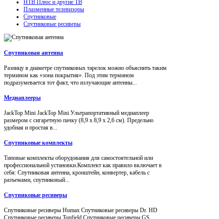
НТВ Плюс и другие ТВ
Плазменные телевизоры
Спутниковые
Спутниковые ресиверы
Спутниковая антенна
Разницу в диаметре спутниковых тарелок можно объяснить таким
термином как «зона покрытия». Под этим термином
подразумевается тот факт, что излучающие антенны...
Медиаплееры
JackTop Mini JackTop Mini Ультрапортативный медиаплеер
размером с сигаретную пачку (8,9 x 8,9 x 2,6 см). Предельно
удобная и простая в...
Спутниковые комплекты
Типовые комплекты оборудования для самостоятельной или
профессиональной установки.Комплект как правило включает в
себя: Спутниковая антенна, кронштейн, конвертер, кабель с
разъемами, спутниковый...
Спутниковые ресиверы
Спутниковые ресиверы Humax Спутниковые ресиверы Dr. HD
Спутниковые ресиверы Topfield Спутниковые ресиверы GS