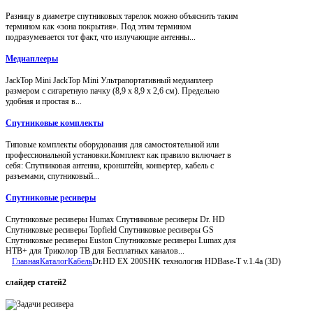
Разницу в диаметре спутниковых тарелок можно объяснить таким
термином как «зона покрытия». Под этим термином
подразумевается тот факт, что излучающие антенны...
Медиаплееры
JackTop Mini JackTop Mini Ультрапортативный медиаплеер
размером с сигаретную пачку (8,9 x 8,9 x 2,6 см). Предельно
удобная и простая в...
Спутниковые комплекты
Типовые комплекты оборудования для самостоятельной или
профессиональной установки.Комплект как правило включает в
себя: Спутниковая антенна, кронштейн, конвертер, кабель с
разъемами, спутниковый...
Спутниковые ресиверы
Спутниковые ресиверы Humax Спутниковые ресиверы Dr. HD
Спутниковые ресиверы Topfield Спутниковые ресиверы GS
Спутниковые ресиверы Euston Спутниковые ресиверы Lumax для
НТВ+ для Триколор ТВ для Бесплатных каналов...
Главная
Каталог
Кабель
Dr.HD EX 200SHK технология HDBase-T v.1.4a (3D)
слайдер
статей2