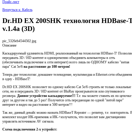
Прайс-лист
Вернуться к: Кабель
Dr.HD EX 200SHK технология HDBase-
v.1.4a (3D)
pic_5326eb4544502.jpg
Описание
Каскадируемый удлинитель HDMI, реализованный на технологии HDBase-T! Позволя
передавать 3D / HD контент и одновременно объединять компьютеры в сеть
(обеспечивать подключение к сети интернет) всего лишь по ОДНОМУ кабелю "витая
пара" Cat 5е/6
на расстояние до 100 метров!
Теперь две технологии: домашнее телевидение, мультимедиа и Ethernet-сети объединен
в одну - HDBaseT!
Dr.HD EX 200SHK позволяет по одному кабелю Cat 5е/6 строить не только локальные
сети, но и передавать 3D / HD контент от BluRay проигрывателя или спутникового
ресивера.
Данное устройство каскадируемое!!!
Т.е. вы можете ставить их по цепочке
друг за другом и так до 5 раз! Получится сеть передающая по одной "витой паре"
интернет и видео на расстояние в 500 метров!!!
Так же, данный девайс можно назвать HDBaseT Repeater — репитер, т.е. повторитель. 
комплект входит ИК-приемник и ИК-+излучатель, что позволит вам дистанционно
управлять источником AV сигнала.
Схема подключения 2-х устройст: