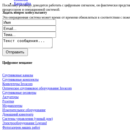
Карта сайта
Поскольку ресиверу доводится работать с цифровым сигналом, он фактически предст
процессором и операционной системой.
Задать
вопрос консультанту
Эта операционная система может время от времени обновляться в соответствии с пож
Цифровое
вещание
Спутниковые каналы
Спутниковые комплекты
Конвертеры Invacom
Оптическое спутниковое оборудование Invacom
Спутниковые ресиверы
Актуаторы
Розетки
Медиаплееры
Измерительное оборудование
Домашний кинотеатр
Системы управления (умный дом)
Электрооборудование Legrand
Фотогалерея наших работ