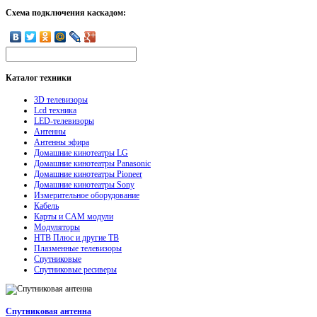
Схема подключения каскадом:
Каталог
техники
3D телевизоры
Lcd техника
LED-телевизоры
Антенны
Антенны эфира
Домашние кинотеатры LG
Домашние кинотеатры Panasonic
Домашние кинотеатры Pioneer
Домашние кинотеатры Sony
Измерительное оборудование
Кабель
Карты и CAM модули
Модуляторы
НТВ Плюс и другие ТВ
Плазменные телевизоры
Спутниковые
Спутниковые ресиверы
Спутниковая антенна