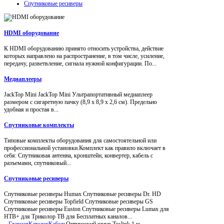
Спутниковые ресиверы
HDMI оборудование
К HDMI оборудованию принято относить устройства, действие
которых направлено на распространение, в том числе, усиление,
передачу, разветвление, сигнала нужной конфигурации. По...
Медиаплееры
JackTop Mini JackTop Mini Ультрапортативный медиаплеер
размером с сигаретную пачку (8,9 x 8,9 x 2,6 см). Предельно
удобная и простая в...
Спутниковые комплекты
Типовые комплекты оборудования для самостоятельной или
профессиональной установки.Комплект как правило включает в
себя: Спутниковая антенна, кронштейн, конвертер, кабель с
разъемами, спутниковый...
Спутниковые ресиверы
Спутниковые ресиверы Humax Спутниковые ресиверы Dr. HD
Спутниковые ресиверы Topfield Спутниковые ресиверы GS
Спутниковые ресиверы Euston Спутниковые ресиверы Lumax для
НТВ+ для Триколор ТВ для Бесплатных каналов...
Главная
Каталог
Кабель
Оптический шнур Toslink 1 м