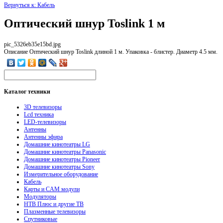
Вернуться к: Кабель
Оптический шнур Toslink 1 м
pic_5326eb35e15bd.jpg
Описание
Оптический шнур Toslink длиной 1 м. Упаковка - блистер. Диаметр 4.5 мм.
Каталог
техники
3D телевизоры
Lcd техника
LED-телевизоры
Антенны
Антенны эфира
Домашние кинотеатры LG
Домашние кинотеатры Panasonic
Домашние кинотеатры Pioneer
Домашние кинотеатры Sony
Измерительное оборудование
Кабель
Карты и CAM модули
Модуляторы
НТВ Плюс и другие ТВ
Плазменные телевизоры
Спутниковые