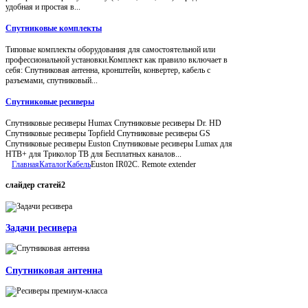
удобная и простая в...
Спутниковые комплекты
Типовые комплекты оборудования для самостоятельной или
профессиональной установки.Комплект как правило включает в
себя: Спутниковая антенна, кронштейн, конвертер, кабель с
разъемами, спутниковый...
Спутниковые ресиверы
Спутниковые ресиверы Humax Спутниковые ресиверы Dr. HD
Спутниковые ресиверы Topfield Спутниковые ресиверы GS
Спутниковые ресиверы Euston Спутниковые ресиверы Lumax для
НТВ+ для Триколор ТВ для Бесплатных каналов...
Главная
Каталог
Кабель
Euston IR02C. Remote extender
слайдер
статей2
Задачи ресивера
Спутниковая антенна