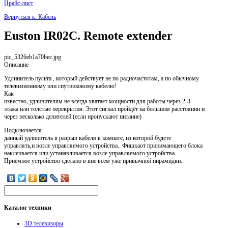
Прайс-лист
Вернуться к: Кабель
Euston IR02C. Remote extender
pic_5326eb1a70bec.jpg
Описание
Удлинитель пульта , который действует не по радиочастотам, а по обычному
телевизионному или спутниковому кабелю!
Как
известно, удлинителям не всегда хватает мощности для работы через 2-3
этажа или толстые перекрытия. Этот сигнал пройдёт на большом расстоянии и
через несколько делителей (если пропускают питание)
Подключается
данный удлинитель в разрыв кабеля в комнате, из которой будете
управлять,и возле управляемого устройства.. Фишкаот принимающего блока
наклеивается или устанавливается возле управляемого устройства.
Приёмное устройство сделано в вие всем уже привычной пирамидки.
Каталог
техники
3D телевизоры