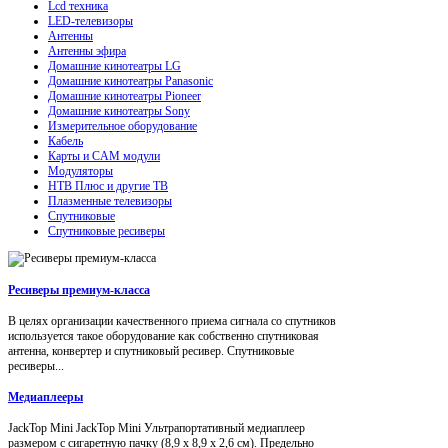
Lcd техника
LED-телевизоры
Антенны
Антенны эфира
Домашние кинотеатры LG
Домашние кинотеатры Panasonic
Домашние кинотеатры Pioneer
Домашние кинотеатры Sony
Измерительное оборудование
Кабель
Карты и CAM модули
Модуляторы
НТВ Плюс и другие ТВ
Плазменные телевизоры
Спутниковые
Спутниковые ресиверы
Ресиверы премиум-класса
В целях организации качественного приема сигнала со спутников
используется такое оборудование как собственно спутниковая
антенна, конвертер и спутниковый ресивер. Спутниковые
ресиверы...
Медиаплееры
JackTop Mini JackTop Mini Ультрапортативный медиаплеер
размером с сигаретную пачку (8,9 x 8,9 x 2,6 см). Предельно