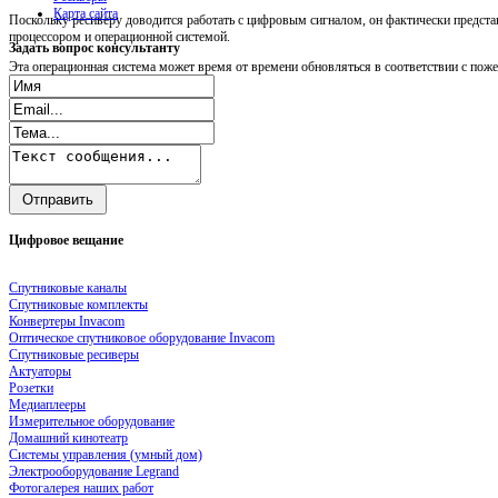
Карта сайта
Поскольку ресиверу доводится работать с цифровым сигналом, он фактически предст
процессором и операционной системой.
Задать
вопрос консультанту
Эта операционная система может время от времени обновляться в соответствии с пож
Цифровое
вещание
Спутниковые каналы
Спутниковые комплекты
Конвертеры Invacom
Оптическое спутниковое оборудование Invacom
Спутниковые ресиверы
Актуаторы
Розетки
Медиаплееры
Измерительное оборудование
Домашний кинотеатр
Системы управления (умный дом)
Электрооборудование Legrand
Фотогалерея наших работ