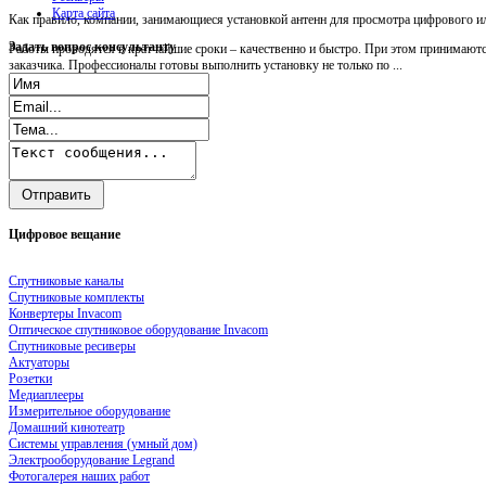
Карта сайта
Как правило, компании, занимающиеся установкой антенн для просмотра цифрового ил
Задать
вопрос консультанту
Работы проводятся в кратчайшие сроки – качественно и быстро. При этом принимаютс
заказчика. Профессионалы готовы выполнить установку не только по ...
Цифровое
вещание
Спутниковые каналы
Спутниковые комплекты
Конвертеры Invacom
Оптическое спутниковое оборудование Invacom
Спутниковые ресиверы
Актуаторы
Розетки
Медиаплееры
Измерительное оборудование
Домашний кинотеатр
Системы управления (умный дом)
Электрооборудование Legrand
Фотогалерея наших работ