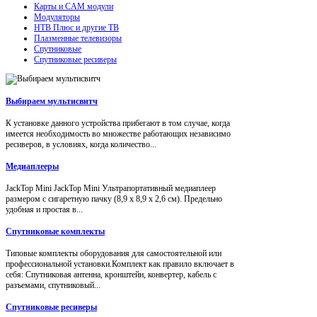
Карты и CAM модули
Модуляторы
НТВ Плюс и другие ТВ
Плазменные телевизоры
Спутниковые
Спутниковые ресиверы
Выбираем мультисвитч
К установке данного устройства прибегают в том случае, когда
имеется необходимость во множестве работающих независимо
ресиверов, в условиях, когда количество...
Медиаплееры
JackTop Mini JackTop Mini Ультрапортативный медиаплеер
размером с сигаретную пачку (8,9 x 8,9 x 2,6 см). Предельно
удобная и простая в...
Спутниковые комплекты
Типовые комплекты оборудования для самостоятельной или
профессиональной установки.Комплект как правило включает в
себя: Спутниковая антенна, кронштейн, конвертер, кабель с
разъемами, спутниковый...
Спутниковые ресиверы