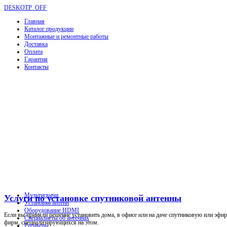
DESKOTP_OFF
Главная
Каталог продукции
Монтажные и ремонтные работы
Доставка
Оплата
Гарантия
Контакты
Мультисвичи
Услуги по установке спутниковой антенны
Установка антенн
Оборудование HDMI
Если вы приняли решение установить дома, в офисе или на даче спутниковую или эфир
Специалисты об антеннах
фирм, специализирующихся на этом.
Ресиверы