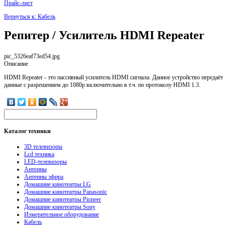
Прайс-лист
Вернуться к: Кабель
Репитер / Усилитель HDMI Repeater
pic_5326eaf73ed54.jpg
Описание
HDMI Repeater - это пассивный усилитель HDMI сигнала. Данное устройство передаёт
данные с разрешением до 1080p включительно в т.ч. по протоколу HDMI 1.3.
Каталог
техники
3D телевизоры
Lcd техника
LED-телевизоры
Антенны
Антенны эфира
Домашние кинотеатры LG
Домашние кинотеатры Panasonic
Домашние кинотеатры Pioneer
Домашние кинотеатры Sony
Измерительное оборудование
Кабель