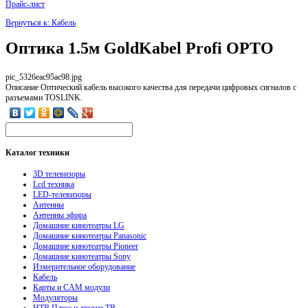
Прайс-лист
Вернуться к: Кабель
Оптика 1.5м GoldKabel Profi OPTO
pic_5326eac95ac98.jpg
Описание
Оптический кабель высокого качества для передачи цифровых сигналов с
разъемами TOSLINK.
Каталог
техники
3D телевизоры
Lcd техника
LED-телевизоры
Антенны
Антенны эфира
Домашние кинотеатры LG
Домашние кинотеатры Panasonic
Домашние кинотеатры Pioneer
Домашние кинотеатры Sony
Измерительное оборудование
Кабель
Карты и CAM модули
Модуляторы
НТВ Плюс и другие ТВ