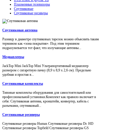
Плазменные телевизоры
Спутниковые
Спутниковые ресиверы
Спутниковая антенна
Разницу в диаметре спутниковых тарелок можно объяснить таким
термином как «зона покрытия». Под этим термином
подразумевается тот факт, что излучающие антенны...
Медиаплееры
JackTop Mini JackTop Mini Ультрапортативный медиаплеер
размером с сигаретную пачку (8,9 x 8,9 x 2,6 см). Предельно
удобная и простая в...
Спутниковые комплекты
Типовые комплекты оборудования для самостоятельной или
профессиональной установки.Комплект как правило включает в
себя: Спутниковая антенна, кронштейн, конвертер, кабель с
разъемами, спутниковый...
Спутниковые ресиверы
Спутниковые ресиверы Humax Спутниковые ресиверы Dr. HD
Спутниковые ресиверы Topfield Спутниковые ресиверы GS