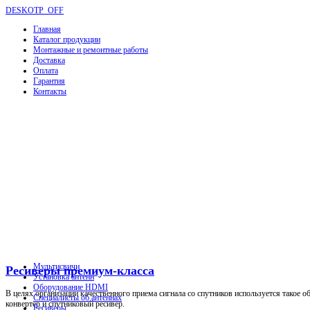
DESKOTP_OFF
Главная
Каталог продукции
Монтажные и ремонтные работы
Доставка
Оплата
Гарантия
Контакты
Мультисвичи
Ресиверы премиум-класса
Установка антенн
Оборудование HDMI
В целях организации качественного приема сигнала со спутников используется такое о
Специалисты об антеннах
конвертер и спутниковый ресивер.
Ресиверы