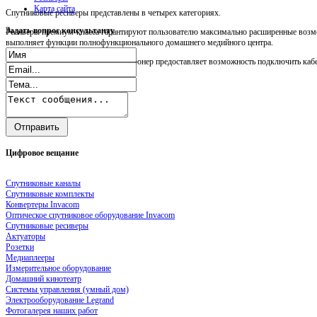
Карта сайта
Спутниковые ресиверы представлены в четырех категориях.
Задать
вопрос консультанту
Ресиверы премиум-класса гарантируют пользователю максимально расширенные возмо
выполняет функции полнофункционального домашнего медийного центра.
Прежде всего, следует сказать, что тюнер предоставляет возможность подключить кабел
Цифровое
вещание
Спутниковые каналы
Спутниковые комплекты
Конвертеры Invacom
Оптическое спутниковое оборудование Invacom
Спутниковые ресиверы
Актуаторы
Розетки
Медиаплееры
Измерительное оборудование
Домашний кинотеатр
Системы управления (умный дом)
Электрооборудование Legrand
Фотогалерея наших работ