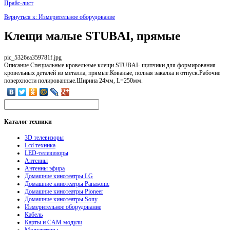
Прайс-лист
Вернуться к: Измерительное оборудование
Клещи малые STUBAI, прямые
pic_5326ea359781f.jpg
Описание
Специальные кровельные клещи STUBAI- щипчики для формирования
кровельных деталей из металла, прямые.Кованые, полная закалка и отпуск.Рабочие
поверхности полированные.Ширина 24мм, L=250мм.
Каталог
техники
3D телевизоры
Lcd техника
LED-телевизоры
Антенны
Антенны эфира
Домашние кинотеатры LG
Домашние кинотеатры Panasonic
Домашние кинотеатры Pioneer
Домашние кинотеатры Sony
Измерительное оборудование
Кабель
Карты и CAM модули
Модуляторы