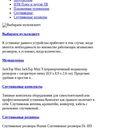
НТВ Плюс и другие ТВ
Плазменные телевизоры
Спутниковые
Спутниковые ресиверы
Выбираем мультисвитч
К установке данного устройства прибегают в том случае, когда
имеется необходимость во множестве работающих независимо
ресиверов, в условиях, когда количество...
Медиаплееры
JackTop Mini JackTop Mini Ультрапортативный медиаплеер
размером с сигаретную пачку (8,9 x 8,9 x 2,6 см). Предельно
удобная и простая в...
Спутниковые комплекты
Типовые комплекты оборудования для самостоятельной или
профессиональной установки.Комплект как правило включает в
себя: Спутниковая антенна, кронштейн, конвертер, кабель с
разъемами, спутниковый...
Спутниковые ресиверы
Спутниковые ресиверы Humax Спутниковые ресиверы Dr. HD