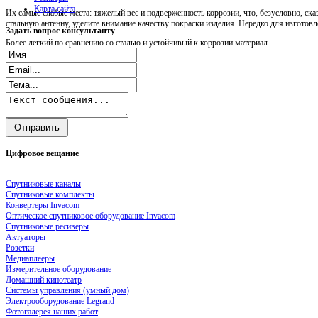
Карта сайта
Их самые слабые места: тяжелый вес и подверженность коррозии, что, безусловно, ск
стальную антенну, уделите внимание качеству покраски изделия. Нередко для изгото
Задать
вопрос консультанту
Более легкий по сравнению со сталью и устойчивый к коррозии материал. ...
Цифровое
вещание
Спутниковые каналы
Спутниковые комплекты
Конвертеры Invacom
Оптическое спутниковое оборудование Invacom
Спутниковые ресиверы
Актуаторы
Розетки
Медиаплееры
Измерительное оборудование
Домашний кинотеатр
Системы управления (умный дом)
Электрооборудование Legrand
Фотогалерея наших работ