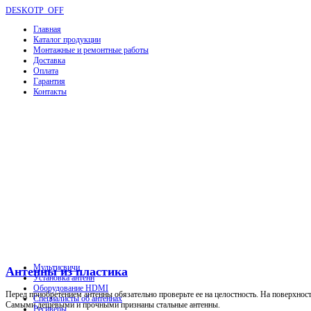
DESKOTP_OFF
Главная
Каталог продукции
Монтажные и ремонтные работы
Доставка
Оплата
Гарантия
Контакты
Мультисвичи
Антенны из пластика
Установка антенн
Оборудование HDMI
Перед приобретением антенны обязательно проверьте ее на целостность. На поверхнос
Специалисты об антеннах
Самыми дешевыми и прочными признаны стальные антенны.
Ресиверы