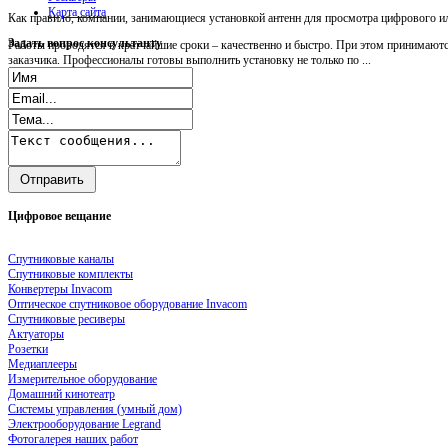
Карта сайта
Как правило, компании, занимающиеся установкой антенн для просмотра цифрового ил
Задать
вопрос консультанту
Работы проводятся в кратчайшие сроки – качественно и быстро. При этом принимаютс
заказчика. Профессионалы готовы выполнить установку не только по ...
Цифровое
вещание
Спутниковые каналы
Спутниковые комплекты
Конвертеры Invacom
Оптическое спутниковое оборудование Invacom
Спутниковые ресиверы
Актуаторы
Розетки
Медиаплееры
Измерительное оборудование
Домашний кинотеатр
Системы управления (умный дом)
Электрооборудование Legrand
Фотогалерея наших работ