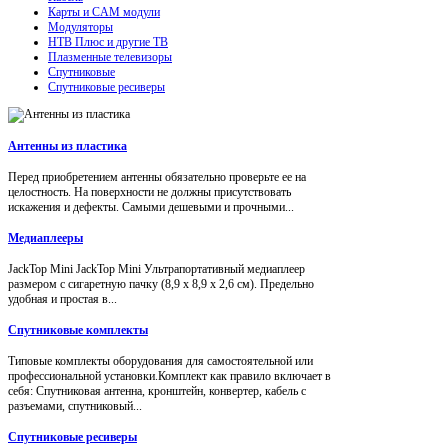
Карты и CAM модули
Модуляторы
НТВ Плюс и другие ТВ
Плазменные телевизоры
Спутниковые
Спутниковые ресиверы
Антенны из пластика
Перед приобретением антенны обязательно проверьте ее на
целостность. На поверхности не должны присутствовать
искажения и дефекты. Самыми дешевыми и прочными...
Медиаплееры
JackTop Mini JackTop Mini Ультрапортативный медиаплеер
размером с сигаретную пачку (8,9 x 8,9 x 2,6 см). Предельно
удобная и простая в...
Спутниковые комплекты
Типовые комплекты оборудования для самостоятельной или
профессиональной установки.Комплект как правило включает в
себя: Спутниковая антенна, кронштейн, конвертер, кабель с
разъемами, спутниковый...
Спутниковые ресиверы