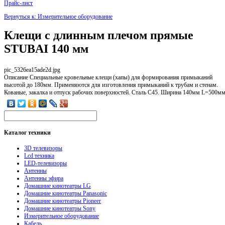
Прайс-лист
Вернуться к: Измерительное оборудование
Клещи с длинным плечом прямые
STUBAI 140 мм
pic_5326ea15ade2d.jpg
Описание
Специальные кровельные клещи (хапы) для формирования примыканий
высотой до 180мм. Применяются для изготовления примыканий к трубам и стенам.
Кованые, закалка и отпуск рабочих поверхностей. Сталь С45. Ширина 140мм L=500м
Каталог
техники
3D телевизоры
Lcd техника
LED-телевизоры
Антенны
Антенны эфира
Домашние кинотеатры LG
Домашние кинотеатры Panasonic
Домашние кинотеатры Pioneer
Домашние кинотеатры Sony
Измерительное оборудование
Кабель