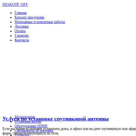
DESKOTP_OFF
Главная
Каталог продукции
Монтажные и ремонтные работы
Доставка
Оплата
Гарантия
Контакты
Мультисвичи
Услуги по установке спутниковой антенны
Установка антенн
Оборудование HDMI
Если вы приняли решение установить дома, в офисе или на даче спутниковую или эфир
Специалисты об антеннах
фирм, специализирующихся на этом.
Ресиверы