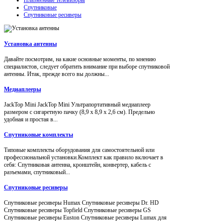
Спутниковые
Спутниковые ресиверы
Установка антенны
Давайте посмотрим, на какие основные моменты, по мнению
специалистов, следует обратить внимание при выборе спутниковой
антенны. Итак, прежде всего вы должны...
Медиаплееры
JackTop Mini JackTop Mini Ультрапортативный медиаплеер
размером с сигаретную пачку (8,9 x 8,9 x 2,6 см). Предельно
удобная и простая в...
Спутниковые комплекты
Типовые комплекты оборудования для самостоятельной или
профессиональной установки.Комплект как правило включает в
себя: Спутниковая антенна, кронштейн, конвертер, кабель с
разъемами, спутниковый...
Спутниковые ресиверы
Спутниковые ресиверы Humax Спутниковые ресиверы Dr. HD
Спутниковые ресиверы Topfield Спутниковые ресиверы GS
Спутниковые ресиверы Euston Спутниковые ресиверы Lumax для