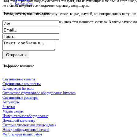
Под этим термином подразумевается тот факт, что излучающие антенны на спутнике д
Карта сайта
не в силах покрыть все «видимое» спутнику полушарие.
Задать
вопрос консультанту
Из каждого спутника исходят сразу несколько радиолучей, ориентированных не ту ил
Чем ближе к центру зоны, тем большей является мощность сигнала. В таком случае мо
Цифровое
вещание
Спутниковые каналы
Спутниковые комплекты
Конвертеры Invacom
Оптическое спутниковое оборудование Invacom
Спутниковые ресиверы
Актуаторы
Розетки
Медиаплееры
Измерительное оборудование
Домашний кинотеатр
Системы управления (умный дом)
Электрооборудование Legrand
Фотогалерея наших работ