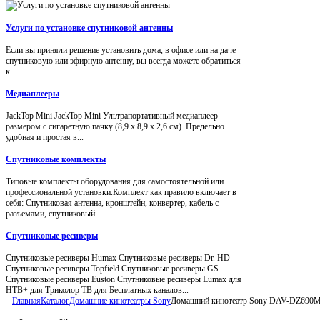
Услуги по установке спутниковой антенны
Если вы приняли решение установить дома, в офисе или на даче
спутниковую или эфирную антенну, вы всегда можете обратиться
к...
Медиаплееры
JackTop Mini JackTop Mini Ультрапортативный медиаплеер
размером с сигаретную пачку (8,9 x 8,9 x 2,6 см). Предельно
удобная и простая в...
Спутниковые комплекты
Типовые комплекты оборудования для самостоятельной или
профессиональной установки.Комплект как правило включает в
себя: Спутниковая антенна, кронштейн, конвертер, кабель с
разъемами, спутниковый...
Спутниковые ресиверы
Спутниковые ресиверы Humax Спутниковые ресиверы Dr. HD
Спутниковые ресиверы Topfield Спутниковые ресиверы GS
Спутниковые ресиверы Euston Спутниковые ресиверы Lumax для
НТВ+ для Триколор ТВ для Бесплатных каналов...
Главная
Каталог
Домашние кинотеатры Sony
Домашний кинотеатр Sony DAV-DZ690M