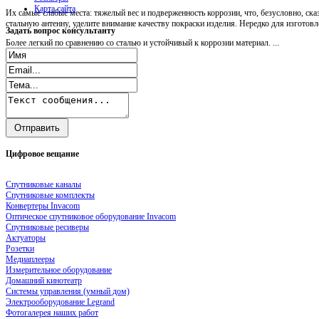
Карта сайта
Их самые слабые места: тяжелый вес и подверженность коррозии, что, безусловно, ск
стальную антенну, уделите внимание качеству покраски изделия. Нередко для изгото
Задать
вопрос консультанту
Более легкий по сравнению со сталью и устойчивый к коррозии материал. ...
Цифровое
вещание
Спутниковые каналы
Спутниковые комплекты
Конвертеры Invacom
Оптическое спутниковое оборудование Invacom
Спутниковые ресиверы
Актуаторы
Розетки
Медиаплееры
Измерительное оборудование
Домашний кинотеатр
Системы управления (умный дом)
Электрооборудование Legrand
Фотогалерея наших работ