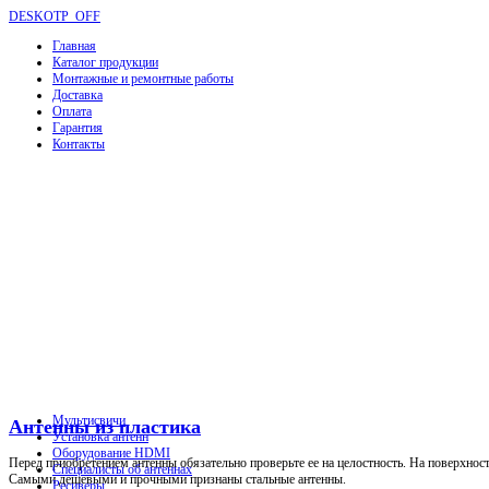
DESKOTP_OFF
Главная
Каталог продукции
Монтажные и ремонтные работы
Доставка
Оплата
Гарантия
Контакты
Мультисвичи
Антенны из пластика
Установка антенн
Оборудование HDMI
Перед приобретением антенны обязательно проверьте ее на целостность. На поверхнос
Специалисты об антеннах
Самыми дешевыми и прочными признаны стальные антенны.
Ресиверы