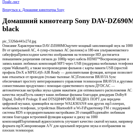
Прайс-лист
Вернуться к: Домашние кинотеатры Sony
Домашний кинотеатр Sony DAV-DZ690
black
pic_5326de441e27d.jpg
Описание
Характеристики DAV-DZ690MОщутите мощный заполняющий звук на 1000
Вт от центральной АС, 4 супер-стильных АС (колонок) и 180-мм ультракомпактного
сабвуфераПревосходное качество изображения на телевизоре HD достигается
повышением разрешения сигнала до 1080p через кабель HDMI™Воспроизведение и
запись ваших любимых композиций MP3 через USB (поддержка мобильных телефоно
серии Walkman®), а также воспроизведение фильмов с карты памяти USB (простой
профиль DivX и MPEG4)S-AIR Ready — дополнительная функция, которая позволяет
вам отказаться от проводов (только тыловые АС)Технология BRAVIA Sync
обеспечивает простоту интегрированного управления телевизором BRAVIA и другими
совместимыми продуктами с помощью единственного пульта ДУDCAC —
автоматическая настройка звука одним нажатием для оптимального расположения АС 
качества звукаПусть оживут ваши любимые фильмы благодаря декодерам Dolby®
Digital, Dolby® Prologic II and DTSЦИФРОВОЙ МЕДИА ПОРТ для передачи
цифровой музыки, хранящейся на плеере WALKMAN® или других mp3-плеерах,
мобильных телефонах, устройствах Bluetooth® и Wi-FiРадиотюнер FM с поддержкой
системы RDS и предварительными настройками 20 станцийПодпевайте любимым
песням благодаря встроенной функции караоке и диску на 1000
композицийПортативный аудиоусилитель улучшает качество сжатой музыки, например
формата mp3Синхронизация A/V для идеальной передачи звука и изображения на
плоских телевизорах