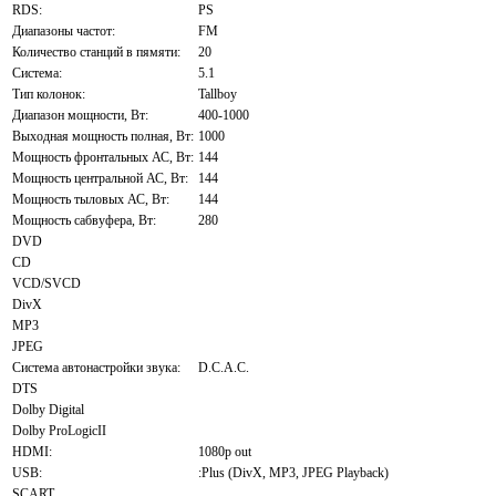
RDS:
PS
Диапазоны частот:
FM
Количество станций в пямяти:
20
Система:
5.1
Тип колонок:
Tallboy
Диапазон мощности, Вт:
400-1000
Выходная мощность полная, Вт:
1000
Мощность фронтальных АС, Вт:
144
Мощность центральной АС, Вт:
144
Мощность тыловых АС, Вт:
144
Мощность сабвуфера, Вт:
280
DVD
CD
VCD/SVCD
DivX
MP3
JPEG
Система автонастройки звука:
D.C.A.C.
DTS
Dolby Digital
Dolby ProLogicII
HDMI:
1080p out
USB:
:Plus (DivX, MP3, JPEG Playback)
SCART