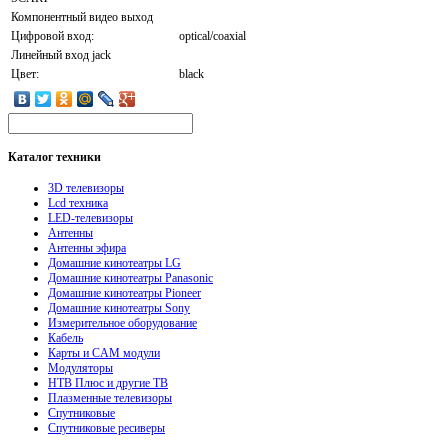
Компонентный видео выход
Цифровой вход:
optical/coaxial
Линейный вход jack
Цвет:
black
Каталог
техники
3D телевизоры
Lcd техника
LED-телевизоры
Антенны
Антенны эфира
Домашние кинотеатры LG
Домашние кинотеатры Panasonic
Домашние кинотеатры Pioneer
Домашние кинотеатры Sony
Измерительное оборудование
Кабель
Карты и CAM модули
Модуляторы
НТВ Плюс и другие ТВ
Плазменные телевизоры
Спутниковые
Спутниковые ресиверы