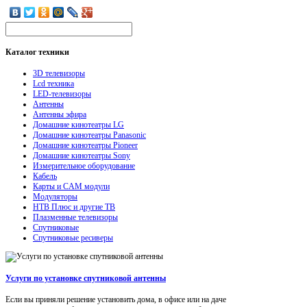
Каталог
техники
3D телевизоры
Lcd техника
LED-телевизоры
Антенны
Антенны эфира
Домашние кинотеатры LG
Домашние кинотеатры Panasonic
Домашние кинотеатры Pioneer
Домашние кинотеатры Sony
Измерительное оборудование
Кабель
Карты и CAM модули
Модуляторы
НТВ Плюс и другие ТВ
Плазменные телевизоры
Спутниковые
Спутниковые ресиверы
Услуги по установке спутниковой антенны
Если вы приняли решение установить дома, в офисе или на даче