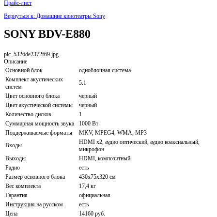
Прайс-лист
Вернуться к: Домашние кинотеатры Sony
SONY BDV-E880
pic_5326de2372f69.jpg
Описание
Основной блок
одноблочная система
Комплект акустических
5.1
систем
Цвет основного блока
черный
Цвет акустической системы
черный
Количество дисков
1
Суммарная мощность звука
1000 Вт
Поддерживаемые форматы
MKV, MPEG4, WMA, MP3
HDMI x2, аудио оптический, аудио коаксиальный,
Входы
микрофон
Выходы
HDMI, композитный
Радио
есть
Размер основного блока
430x75x320 см
Вес комплекта
17,4 кг
Гарантия
официальная
Инструкция на русском
есть
Цена
14160 руб.