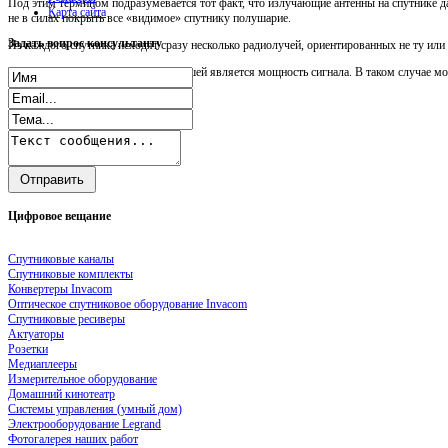
Под этим термином подразумевается тот факт, что излучающие антенны на спутнике д
Карта сайта
не в силах покрыть все «видимое» спутнику полушарие.
Задать
вопрос консультанту
Из каждого спутника исходят сразу несколько радиолучей, ориентированных не ту ил
Чем ближе к центру зоны, тем большей является мощность сигнала. В таком случае мо
Цифровое
вещание
Спутниковые каналы
Спутниковые комплекты
Конвертеры Invacom
Оптическое спутниковое оборудование Invacom
Спутниковые ресиверы
Актуаторы
Розетки
Медиаплееры
Измерительное оборудование
Домашний кинотеатр
Системы управления (умный дом)
Электрооборудование Legrand
Фотогалерея наших работ