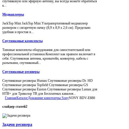
спутниковую или эфирную антенну, вы всегда можете обратиться
к...
Медиаплееры
JackTop Mini JackTop Mini Ультрапортативный медиаплеер
размером с сигаретную пачку (8,9 x 8,9 x 2,6 см). Предельно
удобная и простая в...
Спутниковые комплекты
Типовые комплекты оборудования для самостоятельной или
профессиональной установки.Комплект как правило включает в
себя: Спутниковая антенна, кронштейн, конвертер, кабель с
разъемами, спутниковый...
Спутниковые ресиверы
Спутниковые ресиверы Humax Спутниковые ресиверы Dr. HD
Спутниковые ресиверы Topfield Спутниковые ресиверы GS
Спутниковые ресиверы Euston Спутниковые ресиверы Lumax для
НТВ+ для Триколор ТВ для Бесплатных каналов...
Главная
Каталог
Домашние кинотеатры Sony
SONY BDV-E880
слайдер
статей2
Задачи ресивера