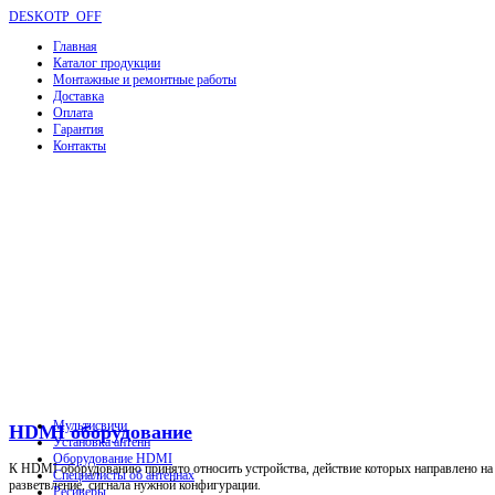
DESKOTP_OFF
Главная
Каталог продукции
Монтажные и ремонтные работы
Доставка
Оплата
Гарантия
Контакты
Мультисвичи
HDMI оборудование
Установка антенн
Оборудование HDMI
К HDMI оборудованию принято относить устройства, действие которых направлено на р
Специалисты об антеннах
разветвление, сигнала нужной конфигурации.
Ресиверы