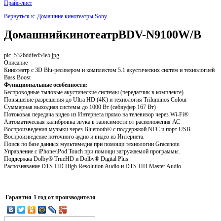
Прайс-лист
Вернуться к: Домашние кинотеатры Sony
ДомашнийкинотеатрBDV-N9100W/B
pic_5326ddfed54e5.jpg
Описание
Кинотеатр с 3D Blu-ресивером и комплектом 5.1 акустических систем и технологией
Bass Boost
Функциональные особенности:
Беспроводные тыловые акустические системы (передатчик в комплекте)
Повышение разрешения до Ultra HD (4K) и технология Triluminos Colour
Суммарная выходная системы до 1000 Вт (сабвуфер 167 Вт)
Потоковая передача видео из Интернета прямо на телевизор через Wi-Fi®
Автоматическая калибровка звука в зависимости от расположения АС
Воспроизведения музыки через Bluetooth® с поддержкой NFC и порт USB
Воспроизведение поточного аудио и видео из Интернета.
Поиск по базе данных мультимедиа при помощи технологии Gracenote.
Управление с iPhone/iPod Touch при помощи загружаемой программы.
Поддержка Dolby® TrueHD и Dolby® Digital Plus
Распознавание DTS-HD High Resolution Audio и DTS-HD Master Audio
Гарантия
1 год от производителя