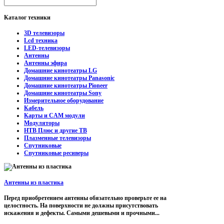
Каталог
техники
3D телевизоры
Lcd техника
LED-телевизоры
Антенны
Антенны эфира
Домашние кинотеатры LG
Домашние кинотеатры Panasonic
Домашние кинотеатры Pioneer
Домашние кинотеатры Sony
Измерительное оборудование
Кабель
Карты и CAM модули
Модуляторы
НТВ Плюс и другие ТВ
Плазменные телевизоры
Спутниковые
Спутниковые ресиверы
Антенны из пластика
Перед приобретением антенны обязательно проверьте ее на
целостность. На поверхности не должны присутствовать
искажения и дефекты. Самыми дешевыми и прочными...