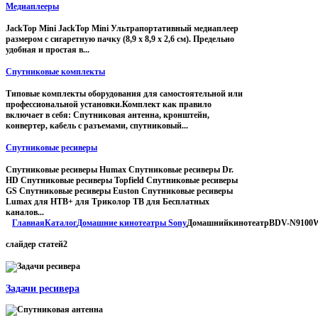
Медиаплееры
JackTop Mini JackTop Mini Ультрапортативный медиаплеер
размером с сигаретную пачку (8,9 x 8,9 x 2,6 см). Предельно
удобная и простая в...
Спутниковые комплекты
Типовые комплекты оборудования для самостоятельной или
профессиональной установки.Комплект как правило
включает в себя: Спутниковая антенна, кронштейн,
конвертер, кабель с разъемами, спутниковый...
Спутниковые ресиверы
Спутниковые ресиверы Humax Спутниковые ресиверы Dr.
HD Спутниковые ресиверы Topfield Спутниковые ресиверы
GS Спутниковые ресиверы Euston Спутниковые ресиверы
Lumax для НТВ+ для Триколор ТВ для Бесплатных
каналов...
Главная
Каталог
Домашние кинотеатры Sony
ДомашнийкинотеатрBDV-N9100
слайдер
статей2
Задачи ресивера