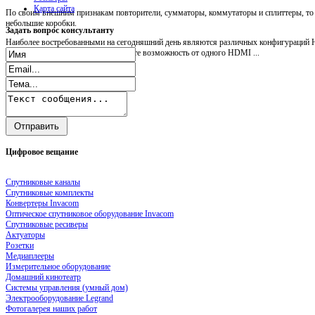
Карта сайта
По своим внешним признакам повторители, сумматоры, коммутаторы и сплиттеры, т
небольшие коробки.
Задать
вопрос консультанту
Наиболее востребованными на сегодняшний день являются различных конфигураций H
Посредством HDMI splitter вы имеете возможность от одного HDMI ...
Цифровое
вещание
Спутниковые каналы
Спутниковые комплекты
Конвертеры Invacom
Оптическое спутниковое оборудование Invacom
Спутниковые ресиверы
Актуаторы
Розетки
Медиаплееры
Измерительное оборудование
Домашний кинотеатр
Системы управления (умный дом)
Электрооборудование Legrand
Фотогалерея наших работ