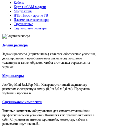
Кабель
Карты и CAM модули
Модуляторы
НТВ Плюс и другие ТВ
Плазменные телевизоры
Спутниковые
Спутниковые ресиверы
Задачи ресивера
Задачей ресивера («приемника») является обеспечение усиления,
декодирования и преобразования сигнала спутникового
телевидения таким образом, чтобы этот сигнал отражался на
экранах...
Медиаплееры
JackTop Mini JackTop Mini Ультрапортативный медиаплеер
размером с сигаретную пачку (8,9 x 8,9 x 2,6 см). Предельно
удобная и простая в...
Спутниковые комплекты
Типовые комплекты оборудования для самостоятельной или
профессиональной установки.Комплект как правило включает в
себя: Спутниковая антенна, кронштейн, конвертер, кабель с
разъемами, спутниковый...