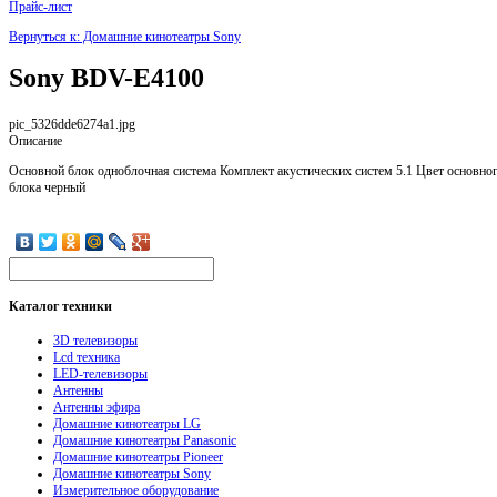
Прайс-лист
Вернуться к: Домашние кинотеатры Sony
Sony BDV-E4100
pic_5326dde6274a1.jpg
Описание
Основной блок одноблочная система Комплект акустических систем 5.1 Цвет основно
блока черный
Каталог
техники
3D телевизоры
Lcd техника
LED-телевизоры
Антенны
Антенны эфира
Домашние кинотеатры LG
Домашние кинотеатры Panasonic
Домашние кинотеатры Pioneer
Домашние кинотеатры Sony
Измерительное оборудование