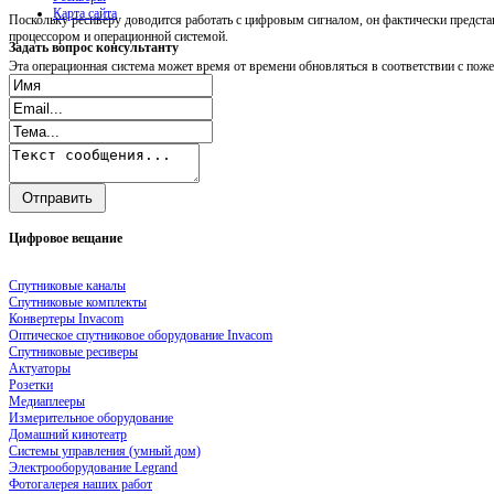
Карта сайта
Поскольку ресиверу доводится работать с цифровым сигналом, он фактически предст
процессором и операционной системой.
Задать
вопрос консультанту
Эта операционная система может время от времени обновляться в соответствии с пож
Цифровое
вещание
Спутниковые каналы
Спутниковые комплекты
Конвертеры Invacom
Оптическое спутниковое оборудование Invacom
Спутниковые ресиверы
Актуаторы
Розетки
Медиаплееры
Измерительное оборудование
Домашний кинотеатр
Системы управления (умный дом)
Электрооборудование Legrand
Фотогалерея наших работ