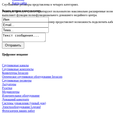
Карта сайта
Спутниковые ресиверы представлены в четырех категориях.
Задать
вопрос консультанту
Ресиверы премиум-класса гарантируют пользователю максимально расширенные возмо
выполняет функции полнофункционального домашнего медийного центра.
Прежде всего, следует сказать, что тюнер предоставляет возможность подключить кабел
Цифровое
вещание
Спутниковые каналы
Спутниковые комплекты
Конвертеры Invacom
Оптическое спутниковое оборудование Invacom
Спутниковые ресиверы
Актуаторы
Розетки
Медиаплееры
Измерительное оборудование
Домашний кинотеатр
Системы управления (умный дом)
Электрооборудование Legrand
Фотогалерея наших работ