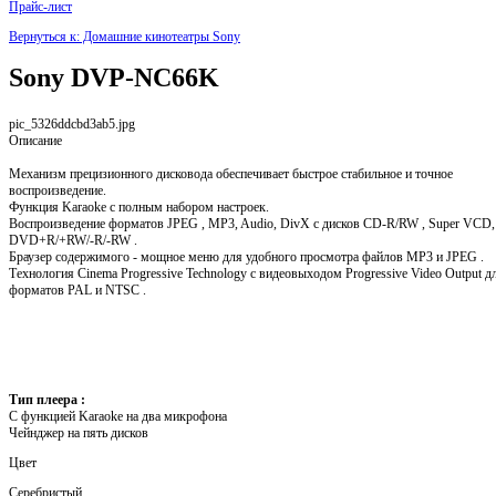
Прайс-лист
Вернуться к: Домашние кинотеатры Sony
Sony DVP-NC66K
pic_5326ddcbd3ab5.jpg
Описание
Механизм прецизионного дисковода обеспечивает быстрое стабильное и точное
воспроизведение.
Функция Karaoke с полным набором настроек.
Воспроизведение форматов JPEG , MP3, Audio, DivX с дисков CD-R/RW , Super VCD,
DVD+R/+RW/-R/-RW .
Браузер содержимого - мощное меню для удобного просмотра файлов MP3 и JPEG .
Технология Cinema Progressive Technology с видеовыходом Progressive Video Output д
форматов PAL и NTSC .
Тип плеера :
С функцией Karaoke на два микрофона
Чейнджер на пять дисков
Цвет
Серебристый