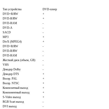
Тип устройства
DVD-плеер
DVD+R/RW
+
DVD-R/RW
+
DVD-RAM
-
DVD-A
-
SACD
-
MP3
+
DivX (MPEG4)
+
DVD+R/RW
-
DVD-R/RW
-
DVD-RAM
-
Жесткий диск (объем, GB)
-
VHS
-
Декодер Dolby
-
Декодер DTS
+
Воспр. PAL
+
Воспр. NTSC
+
Композитный выход
+
Компонентный выход
+
S-Video выход
+
RGB Scart выход
-
DVI выход
-