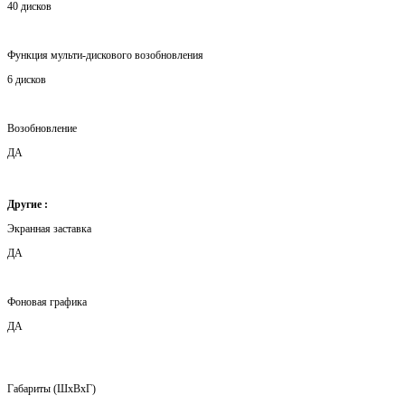
40 дисков
Функция мульти-дискового возобновления
6 дисков
Возобновление
ДА
Другие :
Экранная заставка
ДА
Фоновая графика
ДА
Габариты (ШxВxГ)