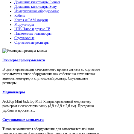
Домашние кинотеатры Pioneer
Домашние кинотеатры Sony
Измерительное оборудование
Кабель
Карты и CAM модули
Модуляторы
НТВ Плюс и другие ТВ
Плазменные телевизоры
Спутниковые
Спутниковые ресиверы
Ресиверы премиум-класса
В целях организации качественного приема сигнала со спутников
используется такое оборудование как собственно спутниковая
антенна, конвертер и спутниковый ресивер. Спутниковые
ресиверы...
Медиаплееры
JackTop Mini JackTop Mini Ультрапортативный медиаплеер
размером с сигаретную пачку (8,9 x 8,9 x 2,6 см). Предельно
удобная и простая в...
Спутниковые комплекты
Типовые комплекты оборудования для самостоятельной или
профессиональной установки.Комплект как правило включает в