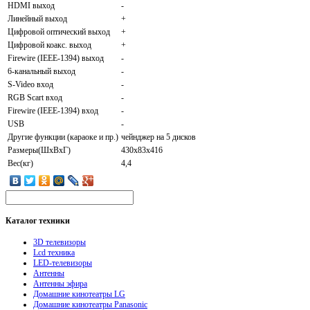
HDMI выход
-
Линейный выход
+
Цифровой оптический выход
+
Цифровой коакс. выход
+
Firewire (IEEE-1394) выход
-
6-канальный выход
-
S-Video вход
-
RGB Scart вход
-
Firewire (IEEE-1394) вход
-
USB
-
Другие функции (караоке и пр.)
чейнджер на 5 дисков
Размеры(ШxВxГ)
430x83x416
Вес(кг)
4,4
Каталог
техники
3D телевизоры
Lcd техника
LED-телевизоры
Антенны
Антенны эфира
Домашние кинотеатры LG
Домашние кинотеатры Panasonic