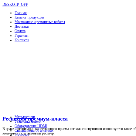
DESKOTP_OFF
Главная
Каталог продукции
Монтажные и ремонтные работы
Доставка
Оплата
Гарантия
Контакты
Мультисвичи
Ресиверы премиум-класса
Установка антенн
Оборудование HDMI
В целях организации качественного приема сигнала со спутников используется такое о
Специалисты об антеннах
конвертер и спутниковый ресивер.
Ресиверы