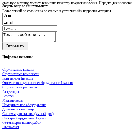
стальную антенну, уделите внимание качеству покраски изделия. Нередко для изгото
Задать
вопрос консультанту
Более легкий по сравнению со сталью и устойчивый к коррозии материал. ...
Цифровое
вещание
Спутниковые каналы
Спутниковые комплекты
Конвертеры Invacom
Оптическое спутниковое оборудование Invacom
Спутниковые ресиверы
Актуаторы
Розетки
Медиаплееры
Измерительное оборудование
Домашний кинотеатр
Системы управления (умный дом)
Электрооборудование Legrand
Фотогалерея наших работ
Прайс-лист