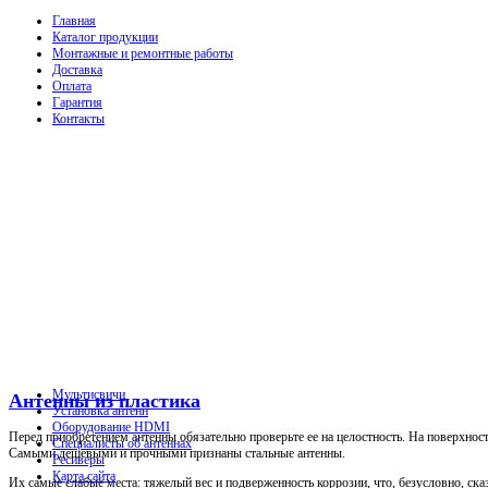
Главная
Каталог продукции
Монтажные и ремонтные работы
Доставка
Оплата
Гарантия
Контакты
Мультисвичи
Антенны из пластика
Установка антенн
Оборудование HDMI
Перед приобретением антенны обязательно проверьте ее на целостность. На поверхнос
Специалисты об антеннах
Самыми дешевыми и прочными признаны стальные антенны.
Ресиверы
Карта сайта
Их самые слабые места: тяжелый вес и подверженность коррозии, что, безусловно, ск