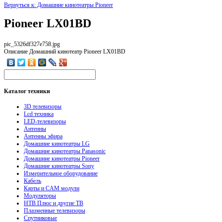
Вернуться к: Домашние кинотеатры Pioneer
Pioneer LX01BD
pic_5326df327e758.jpg
Описание
Домашний кинотеатр Pioneer LX01BD
Каталог
техники
3D телевизоры
Lcd техника
LED-телевизоры
Антенны
Антенны эфира
Домашние кинотеатры LG
Домашние кинотеатры Panasonic
Домашние кинотеатры Pioneer
Домашние кинотеатры Sony
Измерительное оборудование
Кабель
Карты и CAM модули
Модуляторы
НТВ Плюс и другие ТВ
Плазменные телевизоры
Спутниковые