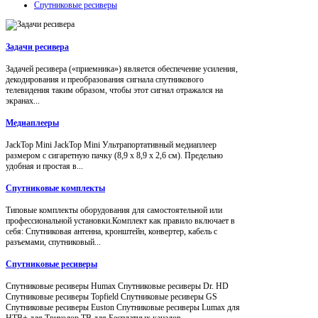
Спутниковые ресиверы
Задачи ресивера
Задачей ресивера («приемника») является обеспечение усиления,
декодирования и преобразования сигнала спутникового
телевидения таким образом, чтобы этот сигнал отражался на
экранах...
Медиаплееры
JackTop Mini JackTop Mini Ультрапортативный медиаплеер
размером с сигаретную пачку (8,9 x 8,9 x 2,6 см). Предельно
удобная и простая в...
Спутниковые комплекты
Типовые комплекты оборудования для самостоятельной или
профессиональной установки.Комплект как правило включает в
себя: Спутниковая антенна, кронштейн, конвертер, кабель с
разъемами, спутниковый...
Спутниковые ресиверы
Спутниковые ресиверы Humax Спутниковые ресиверы Dr. HD
Спутниковые ресиверы Topfield Спутниковые ресиверы GS
Спутниковые ресиверы Euston Спутниковые ресиверы Lumax для
НТВ+ для Триколор ТВ для Бесплатных каналов...