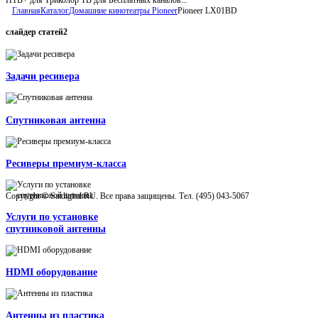
Главная
Каталог
Домашние кинотеатры Pioneer
Pioneer LX01BD
слайдер
статей2
Задачи ресивера
Спутниковая антенна
Ресиверы премиум-класса
Copyright © Satdigital.RU. Все права защищены. Тел. (495) 043-5067
Услуги по установке
спутниковой антенны
HDMI оборудование
Антенны из пластика