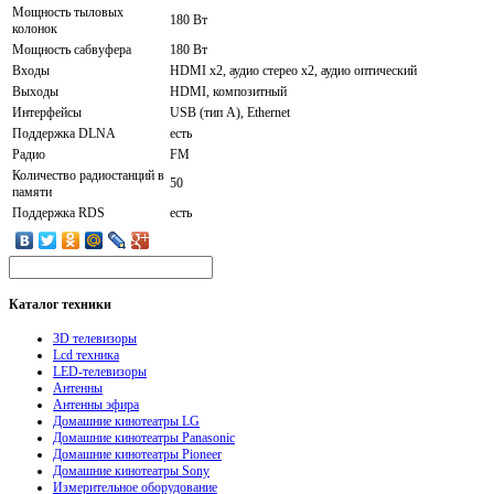
Мощность тыловых
180 Вт
колонок
Мощность сабвуфера
180 Вт
Входы
HDMI x2, аудио стерео x2, аудио оптический
Выходы
HDMI, композитный
Интерфейсы
USB (тип A), Ethernet
Поддержка DLNA
есть
Радио
FM
Количество радиостанций в
50
памяти
Поддержка RDS
есть
Каталог
техники
3D телевизоры
Lcd техника
LED-телевизоры
Антенны
Антенны эфира
Домашние кинотеатры LG
Домашние кинотеатры Panasonic
Домашние кинотеатры Pioneer
Домашние кинотеатры Sony
Измерительное оборудование