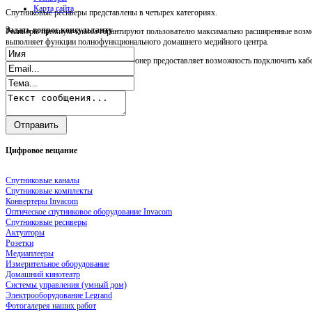
Карта сайта
Спутниковые ресиверы представлены в четырех категориях.
Задать
вопрос консультанту
Ресиверы премиум-класса гарантируют пользователю максимально расширенные возмо
выполняет функции полнофункционального домашнего медийного центра.
Прежде всего, следует сказать, что тюнер предоставляет возможность подключить кабел
Цифровое
вещание
Спутниковые каналы
Спутниковые комплекты
Конвертеры Invacom
Оптическое спутниковое оборудование Invacom
Спутниковые ресиверы
Актуаторы
Розетки
Медиаплееры
Измерительное оборудование
Домашний кинотеатр
Системы управления (умный дом)
Электрооборудование Legrand
Фотогалерея наших работ