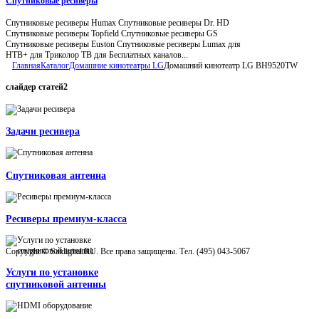
Спутниковые ресиверы
Спутниковые ресиверы Humax Спутниковые ресиверы Dr. HD
Спутниковые ресиверы Topfield Спутниковые ресиверы GS
Спутниковые ресиверы Euston Спутниковые ресиверы Lumax для
НТВ+ для Триколор ТВ для Бесплатных каналов...
Главная
Каталог
Домашние кинотеатры LG
Домашний кинотеатр LG BH9520TW
слайдер
статей2
Задачи ресивера
Спутниковая антенна
Ресиверы премиум-класса
Copyright © Satdigital.RU. Все права защищены. Тел. (495) 043-5067
Услуги по установке
спутниковой антенны