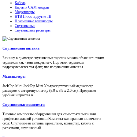
Кабель
Карты и CAM модули
Модуляторы
НТВ Плюс и другие ТВ
Плазменные телевизоры
Спутниковые
Спутниковые ресиверы
Спутниковая антенна
Разницу в диаметре спутниковых тарелок можно объяснить таким
термином как «зона покрытия». Под этим термином
подразумевается тот факт, что излучающие антенны...
Медиаплееры
JackTop Mini JackTop Mini Ультрапортативный медиаплеер
размером с сигаретную пачку (8,9 x 8,9 x 2,6 см). Предельно
удобная и простая в...
Спутниковые комплекты
Типовые комплекты оборудования для самостоятельной или
профессиональной установки.Комплект как правило включает в
себя: Спутниковая антенна, кронштейн, конвертер, кабель с
разъемами, спутниковый...