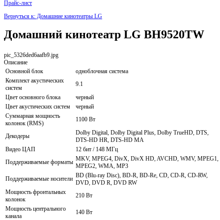
Прайс-лист
Вернуться к: Домашние кинотеатры LG
Домашний кинотеатр LG BH9520TW
pic_5326ded6aafb9.jpg
Описание
Основной блок
одноблочная система
Комплект акустических
9.1
систем
Цвет основного блока
черный
Цвет акустических систем
черный
Суммарная мощность
1100 Вт
колонок (RMS)
Dolby Digital, Dolby Digital Plus, Dolby TrueHD, DTS,
Декодеры
DTS-HD HR, DTS-HD MA
Видео ЦАП
12 бит / 148 МГц
MKV, MPEG4, DivX, DivX HD, AVCHD, WMV, MPEG1,
Поддерживаемые форматы
MPEG2, WMA, MP3
BD (Blu-ray Disc), BD-R, BD-Re, CD, CD-R, CD-RW,
Поддерживаемые носители
DVD, DVD R, DVD RW
Мощность фронтальных
210 Вт
колонок
Мощность центрального
140 Вт
канала