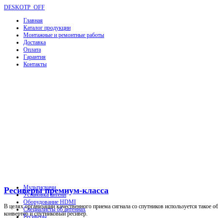
DESKOTP_OFF
Главная
Каталог продукции
Монтажные и ремонтные работы
Доставка
Оплата
Гарантия
Контакты
Мультисвичи
Ресиверы премиум-класса
Установка антенн
Оборудование HDMI
В целях организации качественного приема сигнала со спутников используется такое о
Специалисты об антеннах
конвертер и спутниковый ресивер.
Ресиверы