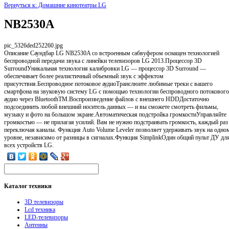
Вернуться к: Домашние кинотеатры LG
NB2530A
pic_5326ded252260.jpg
Описание
Саундбар LG NB2530A со встроенным сабвуфером оснащен технологией
беспроводной передачи звука с линейки телевизоров LG 2013.Процессор 3D
SurroundУникальная технология калибровки LG — процессор 3D Surround —
обеспечивает более реалистичный объемный звук с эффектом
присутствия.Беспроводное потоковое аудиоТранслюите любимые треки с вашего
смартфона на звуковую систему LG с помощью технологии беспроводного потокового
аудио через BluetoothTM.Воспроизведение файлов с внешнего HDDДостаточно
подсоединить любой внешний носитель данных — и вы сможете смотреть фильмы,
музыку и фото на большом экране.Автоматическая подстройка громкостиУправляйте
громкостью — не прилагая усилий. Вам не нужно подстраивать громкость, каждый раз
переключая каналы. Функция Auto Volume Leveler позволяет удерживать звук на одно
уровне, независимо от разницы в сигналах.Функция SimplinkОдин общий пульт ДУ дл
всех устройств LG.
Каталог
техники
3D телевизоры
Lcd техника
LED-телевизоры
Антенны