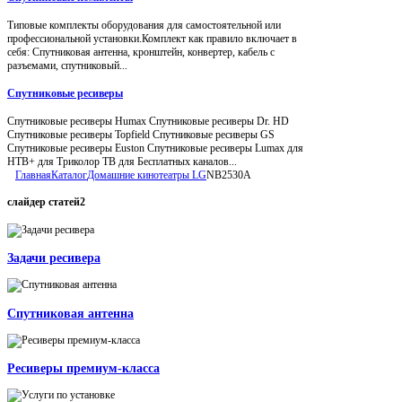
Типовые комплекты оборудования для самостоятельной или
профессиональной установки.Комплект как правило включает в
себя: Спутниковая антенна, кронштейн, конвертер, кабель с
разъемами, спутниковый...
Спутниковые ресиверы
Спутниковые ресиверы Humax Спутниковые ресиверы Dr. HD
Спутниковые ресиверы Topfield Спутниковые ресиверы GS
Спутниковые ресиверы Euston Спутниковые ресиверы Lumax для
НТВ+ для Триколор ТВ для Бесплатных каналов...
Главная
Каталог
Домашние кинотеатры LG
NB2530A
слайдер
статей2
Задачи ресивера
Спутниковая антенна
Ресиверы премиум-класса