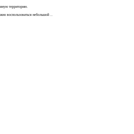
и иную территорию.
жно воспользоваться небольшой ...