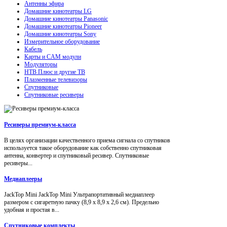
Антенны эфира
Домашние кинотеатры LG
Домашние кинотеатры Panasonic
Домашние кинотеатры Pioneer
Домашние кинотеатры Sony
Измерительное оборудование
Кабель
Карты и CAM модули
Модуляторы
НТВ Плюс и другие ТВ
Плазменные телевизоры
Спутниковые
Спутниковые ресиверы
Ресиверы премиум-класса
В целях организации качественного приема сигнала со спутников
используется такое оборудование как собственно спутниковая
антенна, конвертер и спутниковый ресивер. Спутниковые
ресиверы...
Медиаплееры
JackTop Mini JackTop Mini Ультрапортативный медиаплеер
размером с сигаретную пачку (8,9 x 8,9 x 2,6 см). Предельно
удобная и простая в...
Спутниковые комплекты