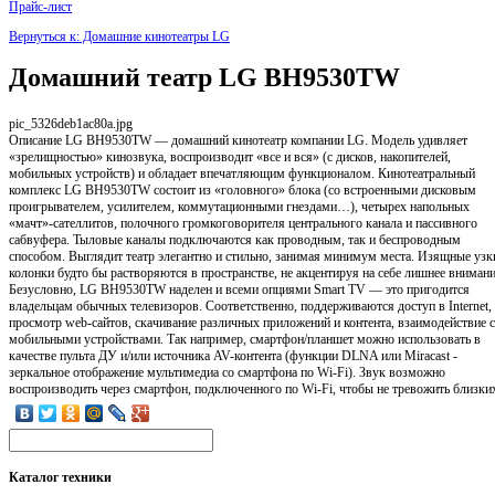
Прайс-лист
Вернуться к: Домашние кинотеатры LG
Домашний театр LG BH9530TW
pic_5326deb1ac80a.jpg
Описание
LG BH9530TW — домашний кинотеатр компании LG. Модель удивляет
«зрелищностью» кинозвука, воспроизводит «все и вся» (с дисков, накопителей,
мобильных устройств) и обладает впечатляющим функционалом. Кинотеатральный
комплекс LG BH9530TW состоит из «головного» блока (со встроенными дисковым
проигрывателем, усилителем, коммутационными гнездами…), четырех напольных
«мачт»-сателлитов, полочного громкоговорителя центрального канала и пассивного
сабвуфера. Тыловые каналы подключаются как проводным, так и беспроводным
способом. Выглядит театр элегантно и стильно, занимая минимум места. Изящные узк
колонки будто бы растворяются в пространстве, не акцентируя на себе лишнее внимани
Безусловно, LG BH9530TW наделен и всеми опциями Smart TV — это пригодится
владельцам обычных телевизоров. Соответственно, поддерживаются доступ в Internet,
просмотр web-сайтов, скачивание различных приложений и контента, взаимодействие с
мобильными устройствами. Так например, смартфон/планшет можно использовать в
качестве пульта ДУ и/или источника AV-контента (функции DLNA или Miracast -
зеркальное отображение мультимедиа со смартфона по Wi-Fi). Звук возможно
воспроизводить через смартфон, подключенного по Wi-Fi, чтобы не тревожить близки
Каталог
техники