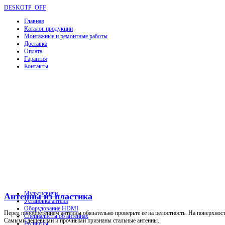
DESKOTP_OFF
Главная
Каталог продукции
Монтажные и ремонтные работы
Доставка
Оплата
Гарантия
Контакты
Мультисвичи
Антенны из пластика
Установка антенн
Оборудование HDMI
Перед приобретением антенны обязательно проверьте ее на целостность. На поверхнос
Специалисты об антеннах
Самыми дешевыми и прочными признаны стальные антенны.
Ресиверы