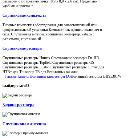
размером с сигаретную пачку (8,9 x 8,9 x 2,6 см). Предельно
удобная и простая в...
Спутниковые комплекты
Типовые комплекты оборудования для самостоятельной или
профессиональной установки.Комплект как правило включает в
себя: Спутниковая антенна, кронштейн, конвертер, кабель с
разъемами, спутниковый...
Спутниковые ресиверы
Спутниковые ресиверы Humax Спутниковые ресиверы Dr. HD
Спутниковые ресиверы Topfield Спутниковые ресиверы GS
Спутниковые ресиверы Euston Спутниковые ресиверы Lumax для
НТВ+ для Триколор ТВ для Бесплатных каналов...
Главная
Каталог
Домашние кинотеатры LG
Домашний театр LG BH9530TW
слайдер
статей2
Задачи ресивера
Спутниковая антенна