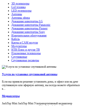
3D телевизоры
Lcd техника
LED-телевизоры
Антенны
Антенны эфира
Домашние кинотеатры LG
Домашние кинотеатры Panasonic
Домашние кинотеатры Pioneer
Домашние кинотеатры Sony
Измерительное оборудование
Кабель
Карты и CAM модули
Модуляторы
НТВ Плюс и другие ТВ
Плазменные телевизоры
Спутниковые
Спутниковые ресиверы
Услуги по установке спутниковой антенны
Если вы приняли решение установить дома, в офисе или на даче
спутниковую или эфирную антенну, вы всегда можете обратиться
к...
Медиаплееры
JackTop Mini JackTop Mini Ультрапортативный медиаплеер