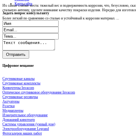
Карта сайта
Их самые слабые места: тяжелый вес и подверженность коррозии, что, безусловно, ск
стальную антенну, уделите внимание качеству покраски изделия. Нередко для изгото
Задать
вопрос консультанту
Более легкий по сравнению со сталью и устойчивый к коррозии материал. ...
Цифровое
вещание
Спутниковые каналы
Спутниковые комплекты
Конвертеры Invacom
Оптическое спутниковое оборудование Invacom
Спутниковые ресиверы
Актуаторы
Розетки
Медиаплееры
Измерительное оборудование
Домашний кинотеатр
Системы управления (умный дом)
Электрооборудование Legrand
Фотогалерея наших работ