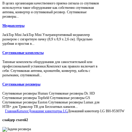
В целях организации качественного приема сигнала со спутников
используется такое оборудование как собственно спутниковая
антенна, конвертер и спутниковый ресивер. Спутниковые
ресиверы...
Медиаплееры
JackTop Mini JackTop Mini Ультрапортативный медиаплеер
размером с сигаретную пачку (8,9 x 8,9 x 2,6 см). Предельно
удобная и простая в...
Спутниковые комплекты
Типовые комплекты оборудования для самостоятельной или
профессиональной установки.Комплект как правило включает в
себя: Спутниковая антенна, кронштейн, конвертер, кабель с
разъемами, спутниковый...
Спутниковые ресиверы
Спутниковые ресиверы Humax Спутниковые ресиверы Dr. HD
Спутниковые ресиверы Topfield Спутниковые ресиверы GS
Спутниковые ресиверы Euston Спутниковые ресиверы Lumax для
НТВ+ для Триколор ТВ для Бесплатных каналов...
Главная
Каталог
Домашние кинотеатры LG
Домашний кинотеатр LG BH-9530TW
слайдер
статей2