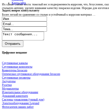
Карта сайта
Их самые слабые места: тяжелый вес и подверженность коррозии, что, безусловно, ск
стальную антенну, уделите внимание качеству покраски изделия. Нередко для изгото
Задать
вопрос консультанту
Более легкий по сравнению со сталью и устойчивый к коррозии материал. ...
Цифровое
вещание
Спутниковые каналы
Спутниковые комплекты
Конвертеры Invacom
Оптическое спутниковое оборудование Invacom
Спутниковые ресиверы
Актуаторы
Розетки
Медиаплееры
Измерительное оборудование
Домашний кинотеатр
Системы управления (умный дом)
Электрооборудование Legrand
Фотогалерея наших работ