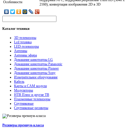
Особенности
2160); конвертация изображения 2D в 3D
Каталог
техники
3D телевизоры
Lcd техника
LED-телевизоры
Антенны
Антенны эфира
Домашние кинотеатры LG
Домашние кинотеатры Panasonic
Домашние кинотеатры Pioneer
Домашние кинотеатры Sony
Измерительное оборудование
Кабель
Карты и CAM модули
Модуляторы
НТВ Плюс и другие ТВ
Плазменные телевизоры
Спутниковые
Спутниковые ресиверы
Ресиверы премиум-класса