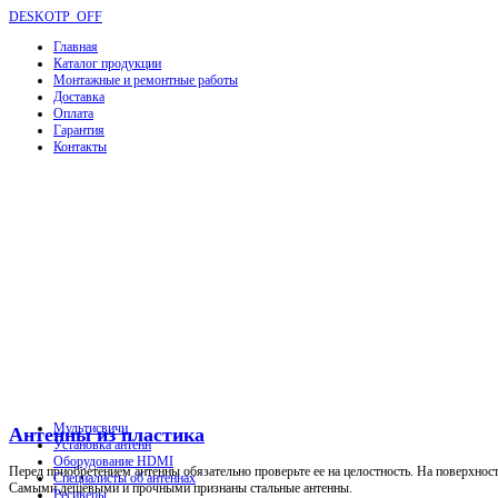
DESKOTP_OFF
Главная
Каталог продукции
Монтажные и ремонтные работы
Доставка
Оплата
Гарантия
Контакты
Мультисвичи
Антенны из пластика
Установка антенн
Оборудование HDMI
Перед приобретением антенны обязательно проверьте ее на целостность. На поверхнос
Специалисты об антеннах
Самыми дешевыми и прочными признаны стальные антенны.
Ресиверы