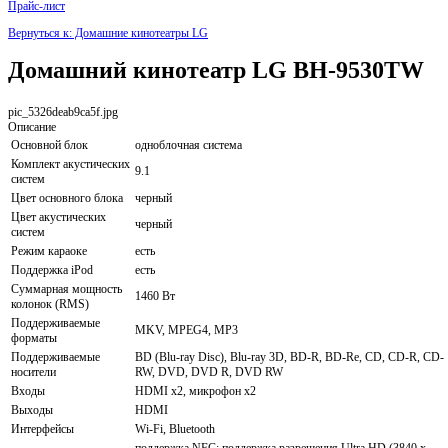
Прайс-лист
Вернуться к: Домашние кинотеатры LG
Домашний кинотеатр LG BH-9530TW
pic_5326deab9ca5f.jpg
Описание
Основной блок
одноблочная система
Комплект акустических
9.1
систем
Цвет основного блока
черный
Цвет акустических
черный
систем
Режим караоке
есть
Поддержка iPod
есть
Суммарная мощность
1460 Вт
колонок (RMS)
Поддерживаемые
MKV, MPEG4, MP3
форматы
Поддерживаемые
BD (Blu-ray Disc), Blu-ray 3D, BD-R, BD-Re, CD, CD-R, CD-
носители
RW, DVD, DVD R, DVD RW
Входы
HDMI x2, микрофон x2
Выходы
HDMI
Интерфейсы
Wi-Fi, Bluetooth
поддержка NFC; поддержка разрешения Ultra HD (3840 x