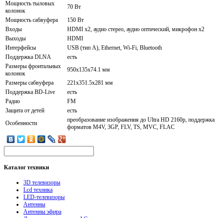
Мощность тыловых
70 Вт
колонок
Мощность сабвуфера
150 Вт
Входы
HDMI x2, аудио стерео, аудио оптический, микрофон x2
Выходы
HDMI
Интерфейсы
USB (тип A), Ethernet, Wi-Fi, Bluetooth
Поддержка DLNA
есть
Размеры фронтальных
950x135x74.1 мм
колонок
Размеры сабвуфера
221x351.5x281 мм
Поддержка BD-Live
есть
Радио
FM
Защита от детей
есть
преобразование изображения до Ultra HD 2160p, поддержка
Особенности
форматов M4V, 3GP, FLV, TS, MVC, FLAC
Каталог
техники
3D телевизоры
Lcd техника
LED-телевизоры
Антенны
Антенны эфира