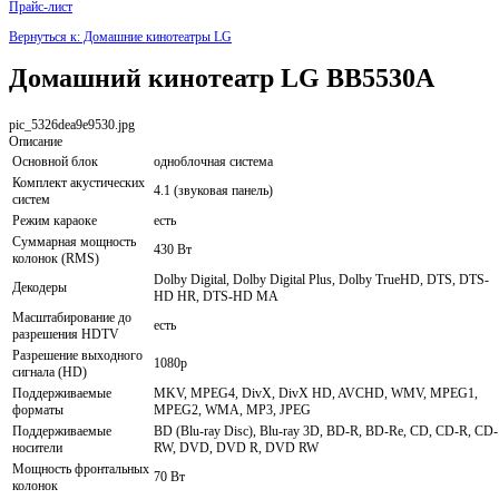
Прайс-лист
Вернуться к: Домашние кинотеатры LG
Домашний кинотеатр LG BB5530A
pic_5326dea9e9530.jpg
Описание
Основной блок
одноблочная система
Комплект акустических
4.1 (звуковая панель)
систем
Режим караоке
есть
Суммарная мощность
430 Вт
колонок (RMS)
Dolby Digital, Dolby Digital Plus, Dolby TrueHD, DTS, DTS-
Декодеры
HD HR, DTS-HD MA
Масштабирование до
есть
разрешения HDTV
Разрешение выходного
1080p
сигнала (HD)
Поддерживаемые
MKV, MPEG4, DivX, DivX HD, AVCHD, WMV, MPEG1,
форматы
MPEG2, WMA, MP3, JPEG
Поддерживаемые
BD (Blu-ray Disc), Blu-ray 3D, BD-R, BD-Re, CD, CD-R, CD-
носители
RW, DVD, DVD R, DVD RW
Мощность фронтальных
70 Вт
колонок