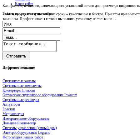
Карта сайта
Как правило, компании, занимающиеся установкой антенн для просмотра цифрового ил
Задать
вопрос консультанту
Работы проводятся в кратчайшие сроки – качественно и быстро. При этом принимаютс
заказчика. Профессионалы готовы выполнить установку не только по ...
Цифровое
вещание
Спутниковые каналы
Спутниковые комплекты
Конвертеры Invacom
Оптическое спутниковое оборудование Invacom
Спутниковые ресиверы
Актуаторы
Розетки
Медиаплееры
Измерительное оборудование
Домашний кинотеатр
Системы управления (умный дом)
Электрооборудование Legrand
Фотогалерея наших работ