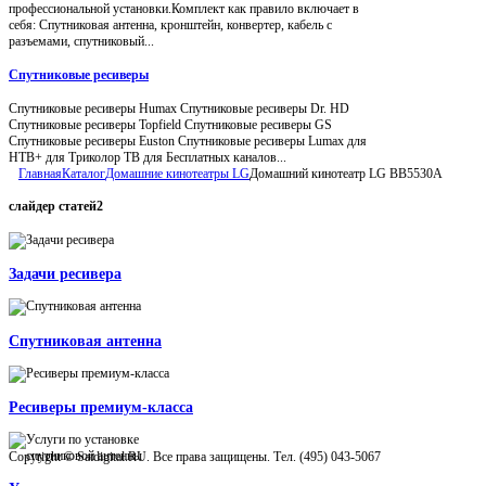
профессиональной установки.Комплект как правило включает в
себя: Спутниковая антенна, кронштейн, конвертер, кабель с
разъемами, спутниковый...
Спутниковые ресиверы
Спутниковые ресиверы Humax Спутниковые ресиверы Dr. HD
Спутниковые ресиверы Topfield Спутниковые ресиверы GS
Спутниковые ресиверы Euston Спутниковые ресиверы Lumax для
НТВ+ для Триколор ТВ для Бесплатных каналов...
Главная
Каталог
Домашние кинотеатры LG
Домашний кинотеатр LG BB5530A
слайдер
статей2
Задачи ресивера
Спутниковая антенна
Ресиверы премиум-класса
Copyright © Satdigital.RU. Все права защищены. Тел. (495) 043-5067