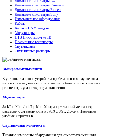
Домашние кинотеатры LG
Домашние кинотеатры Panasonic
Домашние кинотеатры Pioneer
Домашние кинотеатры Sony
Измерительное оборудование
Кабель
Карты и CAM модули
Модуляторы
НТВ Плюс и другие ТВ
Плазменные телевизоры
Спутниковые
Спутниковые ресиверы
Выбираем мультисвитч
К установке данного устройства прибегают в том случае, когда
имеется необходимость во множестве работающих независимо
ресиверов, в условиях, когда количество...
Медиаплееры
JackTop Mini JackTop Mini Ультрапортативный медиаплеер
размером с сигаретную пачку (8,9 x 8,9 x 2,6 см). Предельно
удобная и простая в...
Спутниковые комплекты
Типовые комплекты оборудования для самостоятельной или