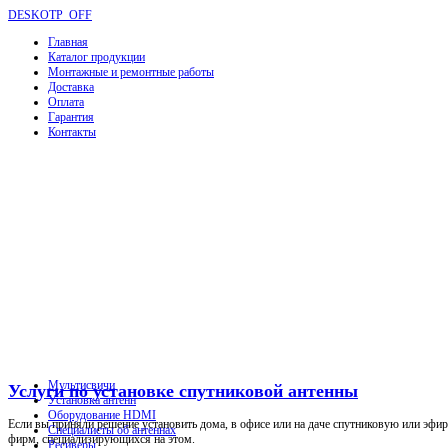
DESKOTP_OFF
Главная
Каталог продукции
Монтажные и ремонтные работы
Доставка
Оплата
Гарантия
Контакты
Мультисвичи
Услуги по установке спутниковой антенны
Установка антенн
Оборудование HDMI
Если вы приняли решение установить дома, в офисе или на даче спутниковую или эфир
Специалисты об антеннах
фирм, специализирующихся на этом.
Ресиверы