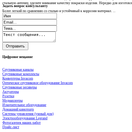
стальную антенну, уделите внимание качеству покраски изделия. Нередко для изгото
Задать
вопрос консультанту
Более легкий по сравнению со сталью и устойчивый к коррозии материал. ...
Цифровое
вещание
Спутниковые каналы
Спутниковые комплекты
Конвертеры Invacom
Оптическое спутниковое оборудование Invacom
Спутниковые ресиверы
Актуаторы
Розетки
Медиаплееры
Измерительное оборудование
Домашний кинотеатр
Системы управления (умный дом)
Электрооборудование Legrand
Фотогалерея наших работ
Прайс-лист