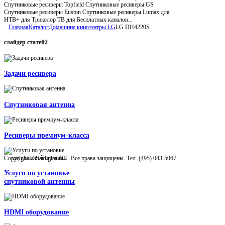
Спутниковые ресиверы Topfield Спутниковые ресиверы GS
Спутниковые ресиверы Euston Спутниковые ресиверы Lumax для
НТВ+ для Триколор ТВ для Бесплатных каналов...
Главная
Каталог
Домашние кинотеатры LG
LG DH4220S
слайдер
статей2
Задачи ресивера
Спутниковая антенна
Ресиверы премиум-класса
Copyright © Satdigital.RU. Все права защищены. Тел. (495) 043-5067
Услуги по установке
спутниковой антенны
HDMI оборудование