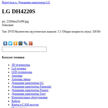
Вернуться к: Домашние кинотеатры LG
LG DH4220S
pic_5326dea25cf09.jpg
Описание
Тип: DVD Количество акустических каналов: 5.1 Общая мощность звука: 330 Вт
Каталог
техники
3D телевизоры
Lcd техника
LED-телевизоры
Антенны
Антенны эфира
Домашние кинотеатры LG
Домашние кинотеатры Panasonic
Домашние кинотеатры Pioneer
Домашние кинотеатры Sony
Измерительное оборудование
Кабель
Карты и CAM модули