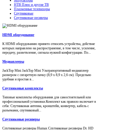
Модуляторы
НТВ Плюс и другие ТВ
Плазменные телевизоры
Спутниковые
Спутниковые ресиверы
HDMI оборудование
К HDMI оборудованию принято относить устройства, действие
которых направлено на распространение, в том числе, усиление,
передачу, разветвление, сигнала нужной конфигурации. По...
Медиаплееры
JackTop Mini JackTop Mini Ультрапортативный медиаплеер
размером с сигаретную пачку (8,9 x 8,9 x 2,6 см). Предельно
удобная и простая в...
Спутниковые комплекты
Типовые комплекты оборудования для самостоятельной или
профессиональной установки.Комплект как правило включает в
себя: Спутниковая антенна, кронштейн, конвертер, кабель с
разъемами, спутниковый...
Спутниковые ресиверы
Спутниковые ресиверы Humax Спутниковые ресиверы Dr. HD