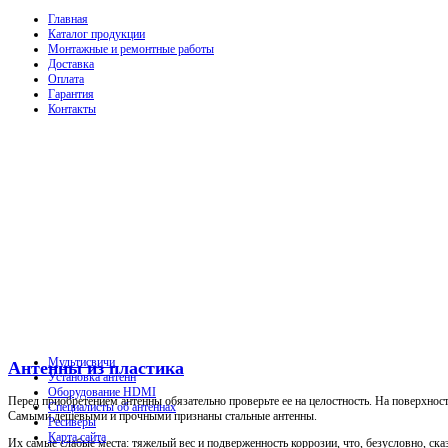
Главная
Каталог продукции
Монтажные и ремонтные работы
Доставка
Оплата
Гарантия
Контакты
Мультисвичи
Антенны из пластика
Установка антенн
Оборудование HDMI
Перед приобретением антенны обязательно проверьте ее на целостность. На поверхнос
Специалисты об антеннах
Самыми дешевыми и прочными признаны стальные антенны.
Ресиверы
Карта сайта
Их самые слабые места: тяжелый вес и подверженность коррозии, что, безусловно, ск