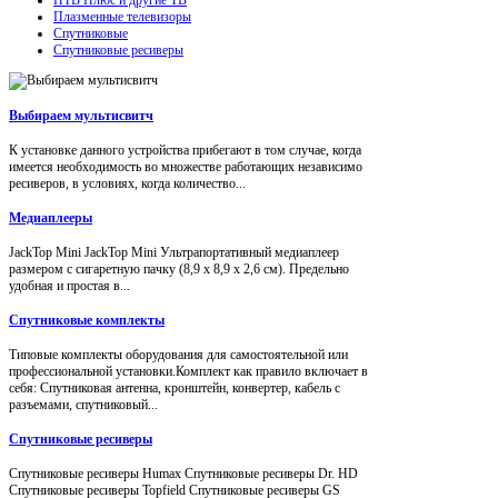
Плазменные телевизоры
Спутниковые
Спутниковые ресиверы
Выбираем мультисвитч
К установке данного устройства прибегают в том случае, когда
имеется необходимость во множестве работающих независимо
ресиверов, в условиях, когда количество...
Медиаплееры
JackTop Mini JackTop Mini Ультрапортативный медиаплеер
размером с сигаретную пачку (8,9 x 8,9 x 2,6 см). Предельно
удобная и простая в...
Спутниковые комплекты
Типовые комплекты оборудования для самостоятельной или
профессиональной установки.Комплект как правило включает в
себя: Спутниковая антенна, кронштейн, конвертер, кабель с
разъемами, спутниковый...
Спутниковые ресиверы
Спутниковые ресиверы Humax Спутниковые ресиверы Dr. HD
Спутниковые ресиверы Topfield Спутниковые ресиверы GS