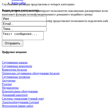
Карта сайта
Спутниковые ресиверы представлены в четырех категориях.
Задать
вопрос консультанту
Ресиверы премиум-класса гарантируют пользователю максимально расширенные возмо
выполняет функции полнофункционального домашнего медийного центра.
Прежде всего, следует сказать, что тюнер предоставляет возможность подключить кабел
Цифровое
вещание
Спутниковые каналы
Спутниковые комплекты
Конвертеры Invacom
Оптическое спутниковое оборудование Invacom
Спутниковые ресиверы
Актуаторы
Розетки
Медиаплееры
Измерительное оборудование
Домашний кинотеатр
Системы управления (умный дом)
Электрооборудование Legrand
Фотогалерея наших работ