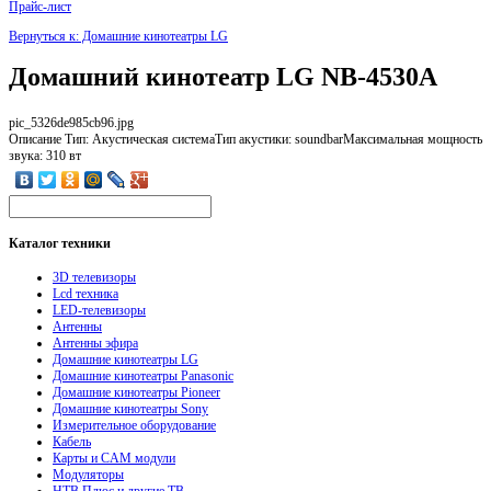
Прайс-лист
Вернуться к: Домашние кинотеатры LG
Домашний кинотеатр LG NB-4530A
pic_5326de985cb96.jpg
Описание
Тип: Акустическая системаТип акустики: soundbarМаксимальная мощность
звука: 310 вт
Каталог
техники
3D телевизоры
Lcd техника
LED-телевизоры
Антенны
Антенны эфира
Домашние кинотеатры LG
Домашние кинотеатры Panasonic
Домашние кинотеатры Pioneer
Домашние кинотеатры Sony
Измерительное оборудование
Кабель
Карты и CAM модули
Модуляторы
НТВ Плюс и другие ТВ