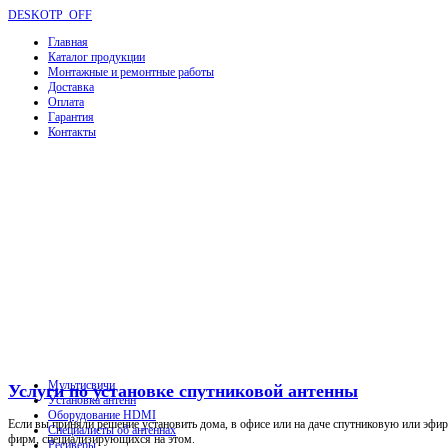
DESKOTP_OFF
Главная
Каталог продукции
Монтажные и ремонтные работы
Доставка
Оплата
Гарантия
Контакты
Мультисвичи
Услуги по установке спутниковой антенны
Установка антенн
Оборудование HDMI
Если вы приняли решение установить дома, в офисе или на даче спутниковую или эфир
Специалисты об антеннах
фирм, специализирующихся на этом.
Ресиверы