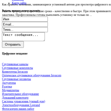
Карта сайта
Как правило, компании, занимающиеся установкой антенн для просмотра цифрового ил
Задать
вопрос консультанту
Работы проводятся в кратчайшие сроки – качественно и быстро. При этом принимаютс
заказчика. Профессионалы готовы выполнить установку не только по ...
Цифровое
вещание
Спутниковые каналы
Спутниковые комплекты
Конвертеры Invacom
Оптическое спутниковое оборудование Invacom
Спутниковые ресиверы
Актуаторы
Розетки
Медиаплееры
Измерительное оборудование
Домашний кинотеатр
Системы управления (умный дом)
Электрооборудование Legrand
Фотогалерея наших работ