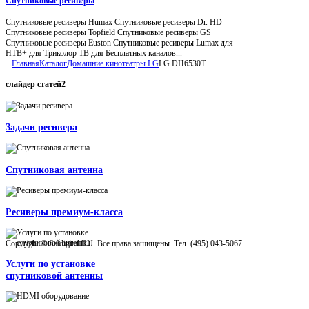
Спутниковые ресиверы
Спутниковые ресиверы Humax Спутниковые ресиверы Dr. HD
Спутниковые ресиверы Topfield Спутниковые ресиверы GS
Спутниковые ресиверы Euston Спутниковые ресиверы Lumax для
НТВ+ для Триколор ТВ для Бесплатных каналов...
Главная
Каталог
Домашние кинотеатры LG
LG DH6530T
слайдер
статей2
Задачи ресивера
Спутниковая антенна
Ресиверы премиум-класса
Copyright © Satdigital.RU. Все права защищены. Тел. (495) 043-5067
Услуги по установке
спутниковой антенны