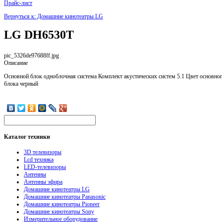
Прайс-лист
Вернуться к: Домашние кинотеатры LG
LG DH6530T
pic_5326de97688ff.jpg
Описание
Основной блок одноблочная система Комплект акустических систем 5.1 Цвет основно
блока черный
Каталог
техники
3D телевизоры
Lcd техника
LED-телевизоры
Антенны
Антенны эфира
Домашние кинотеатры LG
Домашние кинотеатры Panasonic
Домашние кинотеатры Pioneer
Домашние кинотеатры Sony
Измерительное оборудование