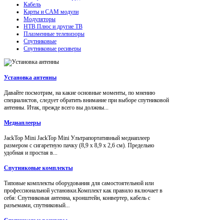
Кабель
Карты и CAM модули
Модуляторы
НТВ Плюс и другие ТВ
Плазменные телевизоры
Спутниковые
Спутниковые ресиверы
Установка антенны
Давайте посмотрим, на какие основные моменты, по мнению
специалистов, следует обратить внимание при выборе спутниковой
антенны. Итак, прежде всего вы должны...
Медиаплееры
JackTop Mini JackTop Mini Ультрапортативный медиаплеер
размером с сигаретную пачку (8,9 x 8,9 x 2,6 см). Предельно
удобная и простая в...
Спутниковые комплекты
Типовые комплекты оборудования для самостоятельной или
профессиональной установки.Комплект как правило включает в
себя: Спутниковая антенна, кронштейн, конвертер, кабель с
разъемами, спутниковый...