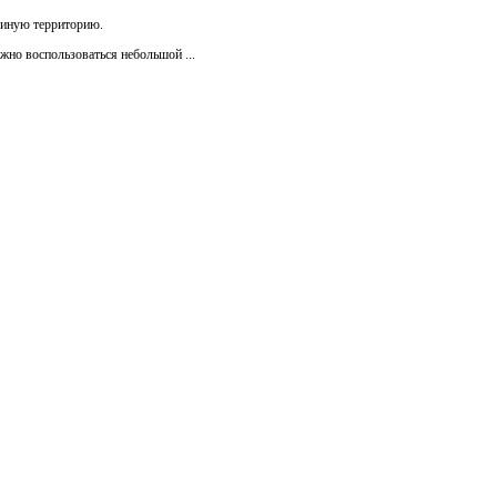
и иную территорию.
жно воспользоваться небольшой ...