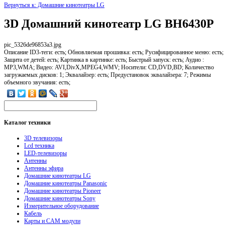
Вернуться к: Домашние кинотеатры LG
3D Домашний кинотеатр LG BH6430P
pic_5326de96853a3.jpg
Описание
ID3-теги: есть; Обновляемая прошивка: есть; Русифицированное меню: есть;
Защита от детей: есть; Картинка в картинке: есть; Быстрый запуск: есть; Аудио :
MP3,WMA; Видео: AVI,DivX,MPEG4,WMV; Носители: CD,DVD,BD; Количество
загружаемых дисков: 1; Эквалайзер: есть; Предустановок эквалайзера: 7; Режимы
объемного звучания: есть;
Каталог
техники
3D телевизоры
Lcd техника
LED-телевизоры
Антенны
Антенны эфира
Домашние кинотеатры LG
Домашние кинотеатры Panasonic
Домашние кинотеатры Pioneer
Домашние кинотеатры Sony
Измерительное оборудование
Кабель
Карты и CAM модули