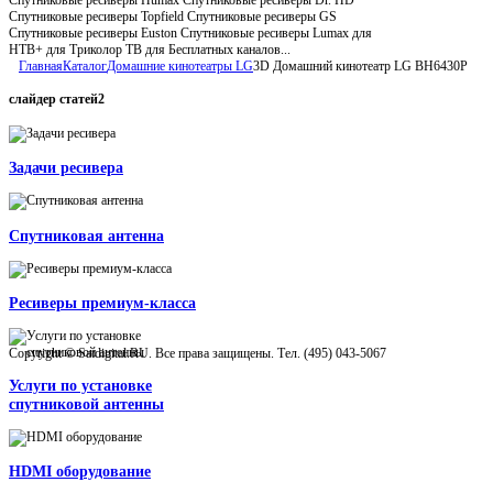
Спутниковые ресиверы Topfield Спутниковые ресиверы GS
Спутниковые ресиверы Euston Спутниковые ресиверы Lumax для
НТВ+ для Триколор ТВ для Бесплатных каналов...
Главная
Каталог
Домашние кинотеатры LG
3D Домашний кинотеатр LG BH6430P
слайдер
статей2
Задачи ресивера
Спутниковая антенна
Ресиверы премиум-класса
Copyright © Satdigital.RU. Все права защищены. Тел. (495) 043-5067
Услуги по установке
спутниковой антенны
HDMI оборудование