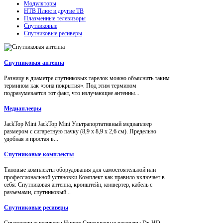
Модуляторы
НТВ Плюс и другие ТВ
Плазменные телевизоры
Спутниковые
Спутниковые ресиверы
Спутниковая антенна
Разницу в диаметре спутниковых тарелок можно объяснить таким
термином как «зона покрытия». Под этим термином
подразумевается тот факт, что излучающие антенны...
Медиаплееры
JackTop Mini JackTop Mini Ультрапортативный медиаплеер
размером с сигаретную пачку (8,9 x 8,9 x 2,6 см). Предельно
удобная и простая в...
Спутниковые комплекты
Типовые комплекты оборудования для самостоятельной или
профессиональной установки.Комплект как правило включает в
себя: Спутниковая антенна, кронштейн, конвертер, кабель с
разъемами, спутниковый...
Спутниковые ресиверы
Спутниковые ресиверы Humax Спутниковые ресиверы Dr. HD