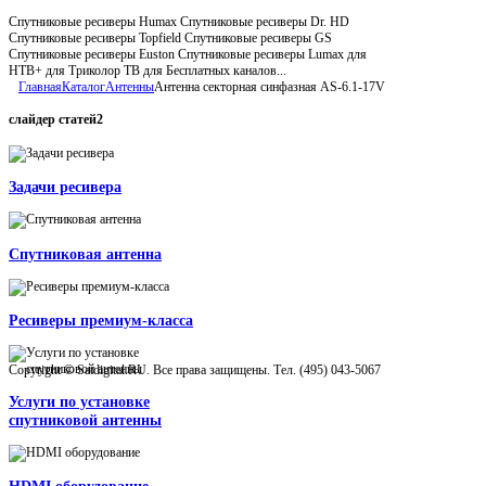
Спутниковые ресиверы Humax Спутниковые ресиверы Dr. HD
Спутниковые ресиверы Topfield Спутниковые ресиверы GS
Спутниковые ресиверы Euston Спутниковые ресиверы Lumax для
НТВ+ для Триколор ТВ для Бесплатных каналов...
Главная
Каталог
Антенны
Антенна секторная синфазная AS-6.1-17V
слайдер
статей2
Задачи ресивера
Спутниковая антенна
Ресиверы премиум-класса
Copyright © Satdigital.RU. Все права защищены. Тел. (495) 043-5067
Услуги по установке
спутниковой антенны
HDMI оборудование