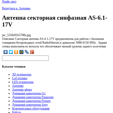
Прайс-лист
Вернуться к: Антенны
Антенна секторная синфазная AS-6.1-
17V
pic_5326e81b5788a.jpg
Описание
Секторная антенна AS-6.1-17V предназначена для работы с базовыми
станциями беспроводных сетей RadioEthernet в диапазоне 5900-6150 MHz . Задняя
стенка выполнена из металла что обеспечивает низкий уровень заднего излучения.
Каталог
техники
3D телевизоры
Lcd техника
LED-телевизоры
Антенны
Антенны эфира
Домашние кинотеатры LG
Домашние кинотеатры Panasonic
Домашние кинотеатры Pioneer
Домашние кинотеатры Sony
Измерительное оборудование
Кабель