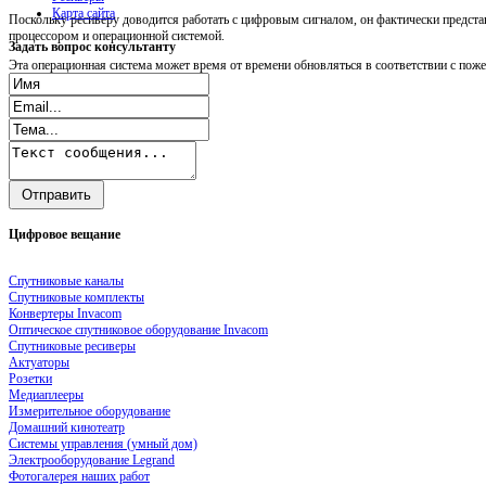
Карта сайта
Поскольку ресиверу доводится работать с цифровым сигналом, он фактически предст
процессором и операционной системой.
Задать
вопрос консультанту
Эта операционная система может время от времени обновляться в соответствии с пож
Цифровое
вещание
Спутниковые каналы
Спутниковые комплекты
Конвертеры Invacom
Оптическое спутниковое оборудование Invacom
Спутниковые ресиверы
Актуаторы
Розетки
Медиаплееры
Измерительное оборудование
Домашний кинотеатр
Системы управления (умный дом)
Электрооборудование Legrand
Фотогалерея наших работ