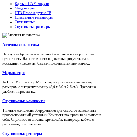
Карты и CAM модули
Модуляторы
НТВ Плюс и другие ТВ
Плазменные телевизоры
Спутниковые
Спутниковые ресиверы
Антенны из пластика
Перед приобретением антенны обязательно проверьте ее на
целостность. На поверхности не должны присутствовать
искажения и дефекты. Самыми дешевыми и прочными...
Медиаплееры
JackTop Mini JackTop Mini Ультрапортативный медиаплеер
размером с сигаретную пачку (8,9 x 8,9 x 2,6 см). Предельно
удобная и простая в...
Спутниковые комплекты
Типовые комплекты оборудования для самостоятельной или
профессиональной установки.Комплект как правило включает в
себя: Спутниковая антенна, кронштейн, конвертер, кабель с
разъемами, спутниковый...
Спутниковые ресиверы