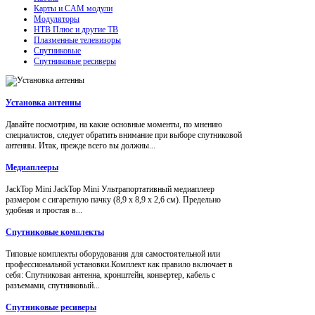
Карты и CAM модули
Модуляторы
НТВ Плюс и другие ТВ
Плазменные телевизоры
Спутниковые
Спутниковые ресиверы
Установка антенны
Давайте посмотрим, на какие основные моменты, по мнению
специалистов, следует обратить внимание при выборе спутниковой
антенны. Итак, прежде всего вы должны...
Медиаплееры
JackTop Mini JackTop Mini Ультрапортативный медиаплеер
размером с сигаретную пачку (8,9 x 8,9 x 2,6 см). Предельно
удобная и простая в...
Спутниковые комплекты
Типовые комплекты оборудования для самостоятельной или
профессиональной установки.Комплект как правило включает в
себя: Спутниковая антенна, кронштейн, конвертер, кабель с
разъемами, спутниковый...
Спутниковые ресиверы