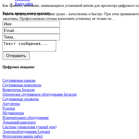
Карта сайта
Как правило, компании, занимающиеся установкой антенн для просмотра цифрового ил
Задать
вопрос консультанту
Работы проводятся в кратчайшие сроки – качественно и быстро. При этом принимаютс
заказчика. Профессионалы готовы выполнить установку не только по ...
Цифровое
вещание
Спутниковые каналы
Спутниковые комплекты
Конвертеры Invacom
Оптическое спутниковое оборудование Invacom
Спутниковые ресиверы
Актуаторы
Розетки
Медиаплееры
Измерительное оборудование
Домашний кинотеатр
Системы управления (умный дом)
Электрооборудование Legrand
Фотогалерея наших работ