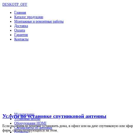
DESKOTP_OFF
Главная
Каталог продукции
Монтажные и ремонтные работы
Доставка
Оплата
Гарантия
Контакты
Мультисвичи
Услуги по установке спутниковой антенны
Установка антенн
Оборудование HDMI
Если вы приняли решение установить дома, в офисе или на даче спутниковую или эфир
Специалисты об антеннах
фирм, специализирующихся на этом.
Ресиверы