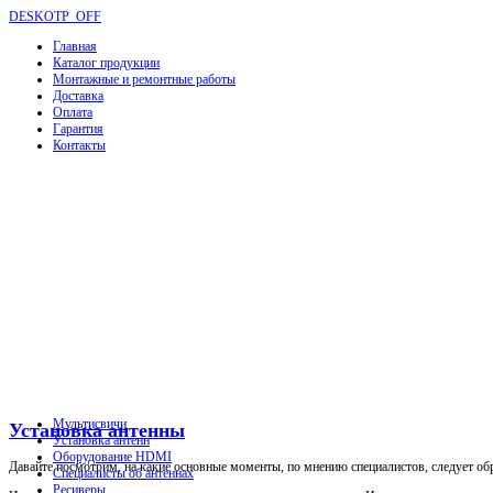
DESKOTP_OFF
Главная
Каталог продукции
Монтажные и ремонтные работы
Доставка
Оплата
Гарантия
Контакты
Мультисвичи
Установка антенны
Установка антенн
Оборудование HDMI
Давайте посмотрим, на какие основные моменты, по мнению специалистов, следует об
Специалисты об антеннах
Ресиверы