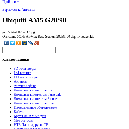
Прайс-лист
Вернуться к: Антенны
Ubiquiti AM5 G20/90
pic_5326e8025ec32.jpg
Описание
5GHz AirMax Base Station, 20dBi, 90 deg w/ rocket kit
Каталог
техники
3D телевизоры
Lcd техника
LED-телевизоры
Антенны
Антенны эфира
Домашние кинотеатры LG
Домашние кинотеатры Panasonic
Домашние кинотеатры Pioneer
Домашние кинотеатры Sony
Измерительное оборудование
Кабель
Карты и CAM модули
Модуляторы
НТВ Плюс и другие ТВ
Плазменные телевизоры