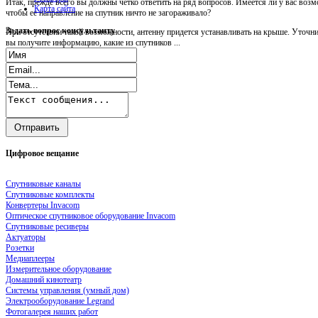
Итак, прежде всего вы должны четко ответить на ряд вопросов. Имеется ли у вас возм
Карта сайта
чтобы ее направление на спутник ничто не загораживало?
Задать
вопрос консультанту
При отсутствии такой возможности, антенну придется устанавливать на крыше. Уточни
вы получите информацию, какие из спутников ...
Цифровое
вещание
Спутниковые каналы
Спутниковые комплекты
Конвертеры Invacom
Оптическое спутниковое оборудование Invacom
Спутниковые ресиверы
Актуаторы
Розетки
Медиаплееры
Измерительное оборудование
Домашний кинотеатр
Системы управления (умный дом)
Электрооборудование Legrand
Фотогалерея наших работ