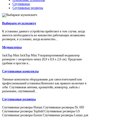
Спутниковые
Спутниковые ресиверы
Выбираем мультисвитч
К установке данного устройства прибегают в том случае, когда
имеется необходимость во множестве работающих независимо
ресиверов, в условиях, когда количество...
Медиаплееры
JackTop Mini JackTop Mini Ультрапортативный медиаплеер
размером с сигаретную пачку (8,9 x 8,9 x 2,6 см). Предельно
удобная и простая в...
Спутниковые комплекты
Типовые комплекты оборудования для самостоятельной или
профессиональной установки.Комплект как правило включает в
себя: Спутниковая антенна, кронштейн, конвертер, кабель с
разъемами, спутниковый...
Спутниковые ресиверы
Спутниковые ресиверы Humax Спутниковые ресиверы Dr. HD
Спутниковые ресиверы Topfield Спутниковые ресиверы GS
Спутниковые ресиверы Euston Спутниковые ресиверы Lumax для