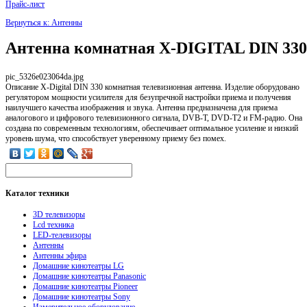
Прайс-лист
Вернуться к: Антенны
Антенна комнатная X-DIGITAL DIN 330
pic_5326e023064da.jpg
Описание
X-Digital DIN 330 комнатная телевизионная антенна. Изделие оборудовано
регулятором мощности усилителя для безупречной настройки приема и получения
наилучшего качества изображения и звука. Антенна предназначена для приема
аналогового и цифрового телевизионного сигнала, DVB-T, DVD-T2 и FM-радио. Она
создана по современным технологиям, обеспечивает оптимальное усиление и низкий
уровень шума, что способствует уверенному приему без помех.
Каталог
техники
3D телевизоры
Lcd техника
LED-телевизоры
Антенны
Антенны эфира
Домашние кинотеатры LG
Домашние кинотеатры Panasonic
Домашние кинотеатры Pioneer
Домашние кинотеатры Sony
Измерительное оборудование