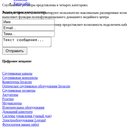
Карта сайта
Спутниковые ресиверы представлены в четырех категориях.
Задать
вопрос консультанту
Ресиверы премиум-класса гарантируют пользователю максимально расширенные возмо
выполняет функции полнофункционального домашнего медийного центра.
Прежде всего, следует сказать, что тюнер предоставляет возможность подключить кабел
Цифровое
вещание
Спутниковые каналы
Спутниковые комплекты
Конвертеры Invacom
Оптическое спутниковое оборудование Invacom
Спутниковые ресиверы
Актуаторы
Розетки
Медиаплееры
Измерительное оборудование
Домашний кинотеатр
Системы управления (умный дом)
Электрооборудование Legrand
Фотогалерея наших работ