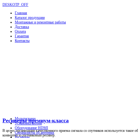
DESKOTP_OFF
Главная
Каталог продукции
Монтажные и ремонтные работы
Доставка
Оплата
Гарантия
Контакты
Мультисвичи
Ресиверы премиум-класса
Установка антенн
Оборудование HDMI
В целях организации качественного приема сигнала со спутников используется такое о
Специалисты об антеннах
конвертер и спутниковый ресивер.
Ресиверы