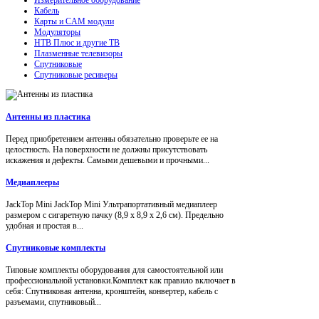
Кабель
Карты и CAM модули
Модуляторы
НТВ Плюс и другие ТВ
Плазменные телевизоры
Спутниковые
Спутниковые ресиверы
Антенны из пластика
Перед приобретением антенны обязательно проверьте ее на
целостность. На поверхности не должны присутствовать
искажения и дефекты. Самыми дешевыми и прочными...
Медиаплееры
JackTop Mini JackTop Mini Ультрапортативный медиаплеер
размером с сигаретную пачку (8,9 x 8,9 x 2,6 см). Предельно
удобная и простая в...
Спутниковые комплекты
Типовые комплекты оборудования для самостоятельной или
профессиональной установки.Комплект как правило включает в
себя: Спутниковая антенна, кронштейн, конвертер, кабель с
разъемами, спутниковый...