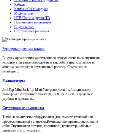
Кабель
Карты и CAM модули
Модуляторы
НТВ Плюс и другие ТВ
Плазменные телевизоры
Спутниковые
Спутниковые ресиверы
Ресиверы премиум-класса
В целях организации качественного приема сигнала со спутников
используется такое оборудование как собственно спутниковая
антенна, конвертер и спутниковый ресивер. Спутниковые
ресиверы...
Медиаплееры
JackTop Mini JackTop Mini Ультрапортативный медиаплеер
размером с сигаретную пачку (8,9 x 8,9 x 2,6 см). Предельно
удобная и простая в...
Спутниковые комплекты
Типовые комплекты оборудования для самостоятельной или
профессиональной установки.Комплект как правило включает в
себя: Спутниковая антенна, кронштейн, конвертер, кабель с
разъемами, спутниковый...