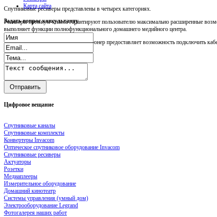
Карта сайта
Спутниковые ресиверы представлены в четырех категориях.
Задать
вопрос консультанту
Ресиверы премиум-класса гарантируют пользователю максимально расширенные возмо
выполняет функции полнофункционального домашнего медийного центра.
Прежде всего, следует сказать, что тюнер предоставляет возможность подключить кабел
Цифровое
вещание
Спутниковые каналы
Спутниковые комплекты
Конвертеры Invacom
Оптическое спутниковое оборудование Invacom
Спутниковые ресиверы
Актуаторы
Розетки
Медиаплееры
Измерительное оборудование
Домашний кинотеатр
Системы управления (умный дом)
Электрооборудование Legrand
Фотогалерея наших работ