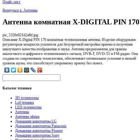
Прайс-лист
Вернуться к: Антенны
Антенна комнатная X-DIGITAL PIN 170
pic_5326e021d2a8d.jpg
Описание
X-Digital PIN 170 комнатная телевизионная антенна. Изделие оборудовано
регулятором мощности усилителя для безупречной настройки приема и получения
наилучшего качества изображения и звука. Антенна предназначена для приема
аналогового и цифрового телевизионного сигнала, DVB-T, DVD-T2 и FM-радио. Она
создана по современным технологиям, обеспечивает оптимальное усиление и низкий
уровень шума, что способствует уверенному приему без помех.
Каталог
техники
3D телевизоры
Lcd техника
LED-телевизоры
Антенны
Антенны эфира
Домашние кинотеатры LG
Домашние кинотеатры Panasonic
Домашние кинотеатры Pioneer
Домашние кинотеатры Sony
Измерительное оборудование