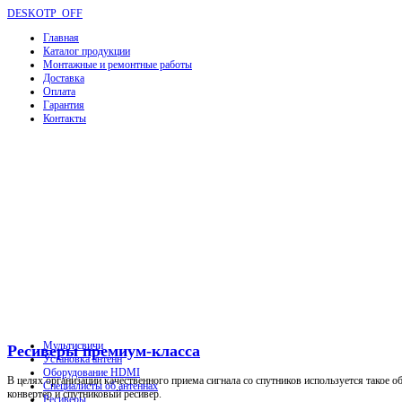
DESKOTP_OFF
Главная
Каталог продукции
Монтажные и ремонтные работы
Доставка
Оплата
Гарантия
Контакты
Мультисвичи
Ресиверы премиум-класса
Установка антенн
Оборудование HDMI
В целях организации качественного приема сигнала со спутников используется такое о
Специалисты об антеннах
конвертер и спутниковый ресивер.
Ресиверы