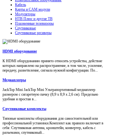
Кабель
Карты и CAM модули
Модуляторы
НТВ Плюс и другие ТВ
Плазменные телевизоры
Спутниковые
Спутниковые ресиверы
HDMI оборудование
К HDMI оборудованию принято относить устройства, действие
которых направлено на распространение, в том числе, усиление,
передачу, разветвление, сигнала нужной конфигурации. По...
Медиаплееры
JackTop Mini JackTop Mini Ультрапортативный медиаплеер
размером с сигаретную пачку (8,9 x 8,9 x 2,6 см). Предельно
удобная и простая в...
Спутниковые комплекты
Типовые комплекты оборудования для самостоятельной или
профессиональной установки.Комплект как правило включает в
себя: Спутниковая антенна, кронштейн, конвертер, кабель с
разъемами, спутниковый...