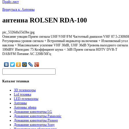
Прайс-лист
Вернуться к: Антенны
антенна ROLSEN RDA-100
pic_5326dfa55d3be.jpg
Описание
ункции Прием сигнала UHF/VHF/FM Частотный диапазон VHF 87.5-230MH
Регулировка уровня сигнала + Встроенный индикатор включения + Изменяемый угол
наклона + Максимальное усиление VHF 30dB, UHF 36dB Уровень выходного сигнала
100dBV Импеданс 75 Коэффициент шума < 3dB Прием сигнала HDTV DVB-T
DAB/FM Питание AC 220В/50Гц
Каталог
техники
3D телевизоры
Lcd техника
LED-телевизоры
Антенны
Антенны эфира
Домашние кинотеатры LG
Домашние кинотеатры Panasonic
Домашние кинотеатры Pioneer
Домашние кинотеатры Sony
Измерительное оборудование