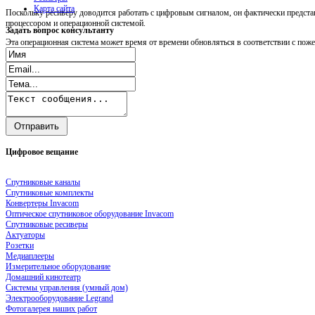
Карта сайта
Поскольку ресиверу доводится работать с цифровым сигналом, он фактически предст
процессором и операционной системой.
Задать
вопрос консультанту
Эта операционная система может время от времени обновляться в соответствии с пож
Цифровое
вещание
Спутниковые каналы
Спутниковые комплекты
Конвертеры Invacom
Оптическое спутниковое оборудование Invacom
Спутниковые ресиверы
Актуаторы
Розетки
Медиаплееры
Измерительное оборудование
Домашний кинотеатр
Системы управления (умный дом)
Электрооборудование Legrand
Фотогалерея наших работ