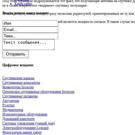
Под этим термином подразумевается тот факт, что излучающие антенны на спутнике д
Карта сайта
не в силах покрыть все «видимое» спутнику полушарие.
Задать
вопрос консультанту
Из каждого спутника исходят сразу несколько радиолучей, ориентированных не ту ил
Чем ближе к центру зоны, тем большей является мощность сигнала. В таком случае мо
Цифровое
вещание
Спутниковые каналы
Спутниковые комплекты
Конвертеры Invacom
Оптическое спутниковое оборудование Invacom
Спутниковые ресиверы
Актуаторы
Розетки
Медиаплееры
Измерительное оборудование
Домашний кинотеатр
Системы управления (умный дом)
Электрооборудование Legrand
Фотогалерея наших работ