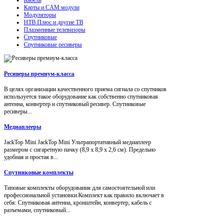
Карты и CAM модули
Модуляторы
НТВ Плюс и другие ТВ
Плазменные телевизоры
Спутниковые
Спутниковые ресиверы
Ресиверы премиум-класса
В целях организации качественного приема сигнала со спутников
используется такое оборудование как собственно спутниковая
антенна, конвертер и спутниковый ресивер. Спутниковые
ресиверы...
Медиаплееры
JackTop Mini JackTop Mini Ультрапортативный медиаплеер
размером с сигаретную пачку (8,9 x 8,9 x 2,6 см). Предельно
удобная и простая в...
Спутниковые комплекты
Типовые комплекты оборудования для самостоятельной или
профессиональной установки.Комплект как правило включает в
себя: Спутниковая антенна, кронштейн, конвертер, кабель с
разъемами, спутниковый...