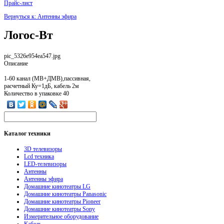
Прайс-лист
Вернуться к: Антенны эфира
Логос-Вт
pic_5326e954ea547.jpg
Описание
1-60 канал (МВ+ДМВ),пассивная,
расчетный Ку=1дБ, кабель 2м
Количество в упаковке 40
Каталог
техники
3D телевизоры
Lcd техника
LED-телевизоры
Антенны
Антенны эфира
Домашние кинотеатры LG
Домашние кинотеатры Panasonic
Домашние кинотеатры Pioneer
Домашние кинотеатры Sony
Измерительное оборудование
Кабель