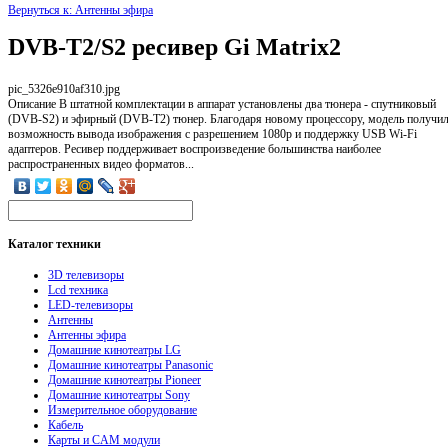
Вернуться к: Антенны эфира
DVB-T2/S2 ресивер Gi Matrix2
pic_5326e910af310.jpg
Описание
В штатной комплектации в аппарат установлены два тюнера - спутниковый
(DVB-S2) и эфирный (DVB-T2) тюнер. Благодаря новому процессору, модель получи
возможность вывода изображения с разрешением 1080p и поддержку USB Wi-Fi
адаптеров. Ресивер поддерживает воспроизведение большинства наиболее
распространенных видео форматов...
Каталог
техники
3D телевизоры
Lcd техника
LED-телевизоры
Антенны
Антенны эфира
Домашние кинотеатры LG
Домашние кинотеатры Panasonic
Домашние кинотеатры Pioneer
Домашние кинотеатры Sony
Измерительное оборудование
Кабель
Карты и CAM модули