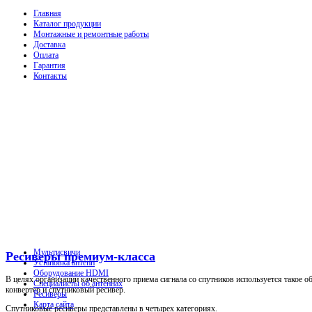
Главная
Каталог продукции
Монтажные и ремонтные работы
Доставка
Оплата
Гарантия
Контакты
Мультисвичи
Ресиверы премиум-класса
Установка антенн
Оборудование HDMI
В целях организации качественного приема сигнала со спутников используется такое о
Специалисты об антеннах
конвертер и спутниковый ресивер.
Ресиверы
Карта сайта
Спутниковые ресиверы представлены в четырех категориях.