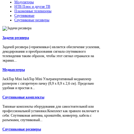
Модуляторы
НТВ Плюс и другие ТВ
Плазменные телевизоры
Спутниковые
Спутниковые ресиверы
Задачи ресивера
Задачей ресивера («приемника») является обеспечение усиления,
декодирования и преобразования сигнала спутникового
телевидения таким образом, чтобы этот сигнал отражался на
экранах...
Медиаплееры
JackTop Mini JackTop Mini Ультрапортативный медиаплеер
размером с сигаретную пачку (8,9 x 8,9 x 2,6 см). Предельно
удобная и простая в...
Спутниковые комплекты
Типовые комплекты оборудования для самостоятельной или
профессиональной установки.Комплект как правило включает в
себя: Спутниковая антенна, кронштейн, конвертер, кабель с
разъемами, спутниковый...
Спутниковые ресиверы