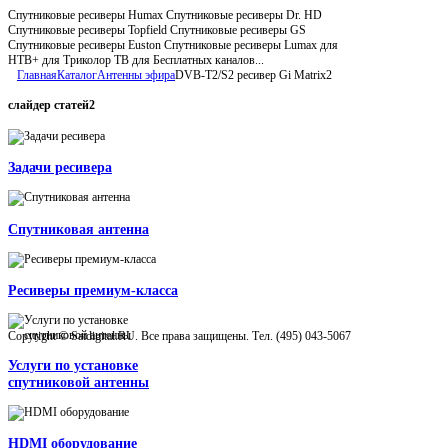
Спутниковые ресиверы Humax Спутниковые ресиверы Dr. HD
Спутниковые ресиверы Topfield Спутниковые ресиверы GS
Спутниковые ресиверы Euston Спутниковые ресиверы Lumax для
НТВ+ для Триколор ТВ для Бесплатных каналов...
Главная
Каталог
Антенны эфира
DVB-T2/S2 ресивер Gi Matrix2
слайдер
статей2
Задачи ресивера
Спутниковая антенна
Ресиверы премиум-класса
Copyright © Satdigital.RU. Все права защищены. Тел. (495) 043-5067
Услуги по установке
спутниковой антенны
HDMI оборудование