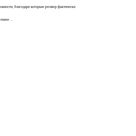
жности, благодаря которым ресивер фактически
ьное ...