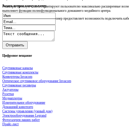
Задать
вопрос консультанту
Ресиверы премиум-класса гарантируют пользователю максимально расширенные возмо
выполняет функции полнофункционального домашнего медийного центра.
Прежде всего, следует сказать, что тюнер предоставляет возможность подключить кабел
Цифровое
вещание
Спутниковые каналы
Спутниковые комплекты
Конвертеры Invacom
Оптическое спутниковое оборудование Invacom
Спутниковые ресиверы
Актуаторы
Розетки
Медиаплееры
Измерительное оборудование
Домашний кинотеатр
Системы управления (умный дом)
Электрооборудование Legrand
Фотогалерея наших работ
Прайс-лист