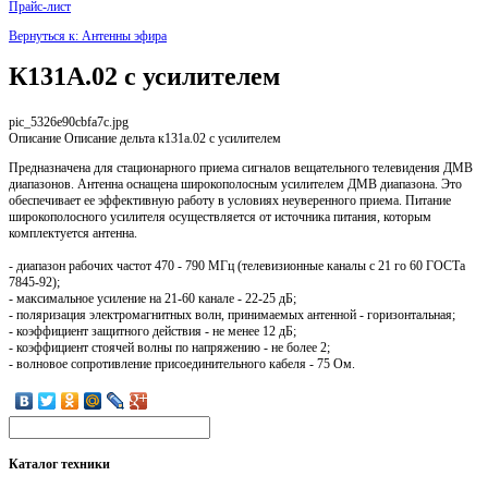
Прайс-лист
Вернуться к: Антенны эфира
К131А.02 с усилителем
pic_5326e90cbfa7c.jpg
Описание
Описание дельта к131а.02 с усилителем
Предназначена для стационарного приема сигналов вещательного телевидения ДМВ
диапазонов. Антенна оснащена широкополосным усилителем ДМВ диапазона. Это
обеспечивает ее эффективную работу в условиях неуверенного приема. Питание
широкополосного усилителя осуществляется от источника питания, которым
комплектуется антенна.
- диапазон рабочих частот 470 - 790 МГц (телевизионные каналы с 21 го 60 ГОСТа
7845-92);
- максимальное усиление на 21-60 канале - 22-25 дБ;
- поляризация электромагнитных волн, принимаемых антенной - горизонтальная;
- коэффициент защитного действия - не менее 12 дБ;
- коэффициент стоячей волны по напряжению - не болee 2;
- волновое сопротивление присоединительного кабеля - 75 Ом.
Каталог
техники