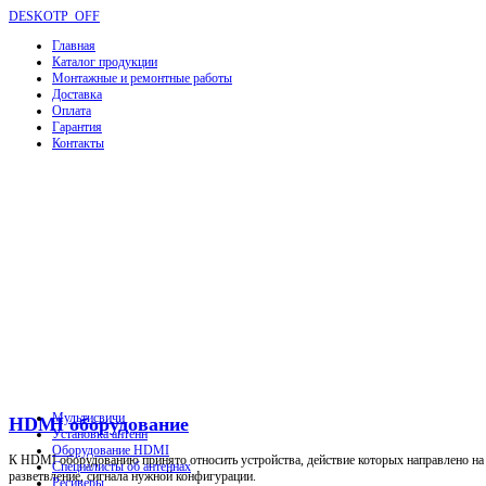
DESKOTP_OFF
Главная
Каталог продукции
Монтажные и ремонтные работы
Доставка
Оплата
Гарантия
Контакты
Мультисвичи
HDMI оборудование
Установка антенн
Оборудование HDMI
К HDMI оборудованию принято относить устройства, действие которых направлено на р
Специалисты об антеннах
разветвление, сигнала нужной конфигурации.
Ресиверы