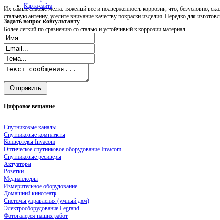
Карта сайта
Их самые слабые места: тяжелый вес и подверженность коррозии, что, безусловно, ск
стальную антенну, уделите внимание качеству покраски изделия. Нередко для изгото
Задать
вопрос консультанту
Более легкий по сравнению со сталью и устойчивый к коррозии материал. ...
Цифровое
вещание
Спутниковые каналы
Спутниковые комплекты
Конвертеры Invacom
Оптическое спутниковое оборудование Invacom
Спутниковые ресиверы
Актуаторы
Розетки
Медиаплееры
Измерительное оборудование
Домашний кинотеатр
Системы управления (умный дом)
Электрооборудование Legrand
Фотогалерея наших работ