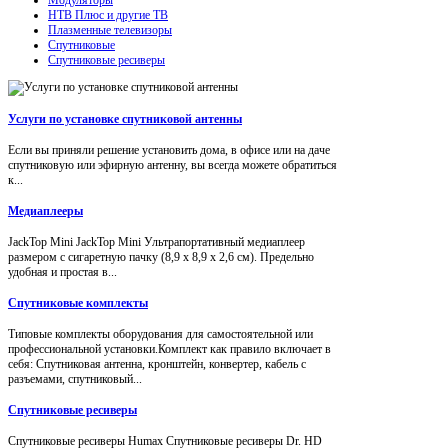
НТВ Плюс и другие ТВ
Плазменные телевизоры
Спутниковые
Спутниковые ресиверы
Услуги по установке спутниковой антенны
Если вы приняли решение установить дома, в офисе или на даче
спутниковую или эфирную антенну, вы всегда можете обратиться
к...
Медиаплееры
JackTop Mini JackTop Mini Ультрапортативный медиаплеер
размером с сигаретную пачку (8,9 x 8,9 x 2,6 см). Предельно
удобная и простая в...
Спутниковые комплекты
Типовые комплекты оборудования для самостоятельной или
профессиональной установки.Комплект как правило включает в
себя: Спутниковая антенна, кронштейн, конвертер, кабель с
разъемами, спутниковый...
Спутниковые ресиверы
Спутниковые ресиверы Humax Спутниковые ресиверы Dr. HD