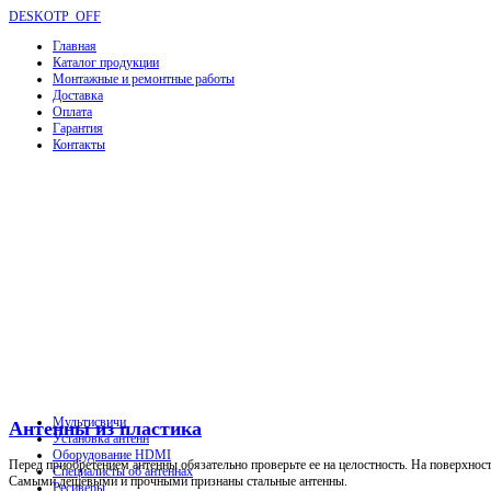
DESKOTP_OFF
Главная
Каталог продукции
Монтажные и ремонтные работы
Доставка
Оплата
Гарантия
Контакты
Мультисвичи
Антенны из пластика
Установка антенн
Оборудование HDMI
Перед приобретением антенны обязательно проверьте ее на целостность. На поверхнос
Специалисты об антеннах
Самыми дешевыми и прочными признаны стальные антенны.
Ресиверы