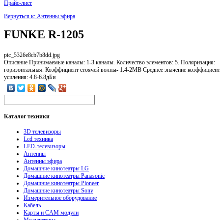
Прайс-лист
Вернуться к: Антенны эфира
FUNKE R-1205
pic_5326e8cb7b8dd.jpg
Описание
Принимаемые каналы: 1-3 каналы. Количество элементов: 5. Поляризация:
горизонтальная. Коэффициент стоячей волны- 1.4-2МВ Среднее значение коэффициент
усиления: 4.8-6.8дБи
Каталог
техники
3D телевизоры
Lcd техника
LED-телевизоры
Антенны
Антенны эфира
Домашние кинотеатры LG
Домашние кинотеатры Panasonic
Домашние кинотеатры Pioneer
Домашние кинотеатры Sony
Измерительное оборудование
Кабель
Карты и CAM модули
Модуляторы