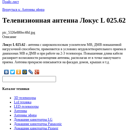
Прайс-лист
Вернуться к: Антенны эфира
Телевизионная антенна Локус L 025.62
pic_5326e880ec48d.jpg
Описание
Локус L 025.62
- антенна с широкополосным усилителем МВ, ДМВ повышенной
нагрузочной способности, применяется в условиях неудовлетворительного приема в
диапазонах МВ и ДМВ и при работе на 2-3 телевизора. Повышенная длина кабеля
расширяет возможности размещения антенны, располагая ее в точке наилучшего
приема. Антенна прекрасно вписывается на фасадах домов, крышах и т.д.
Каталог
техники
3D телевизоры
Lcd техника
LED-телевизоры
Антенны
Антенны эфира
Домашние кинотеатры LG
Домашние кинотеатры Panasonic
Домашние кинотеатры Pioneer