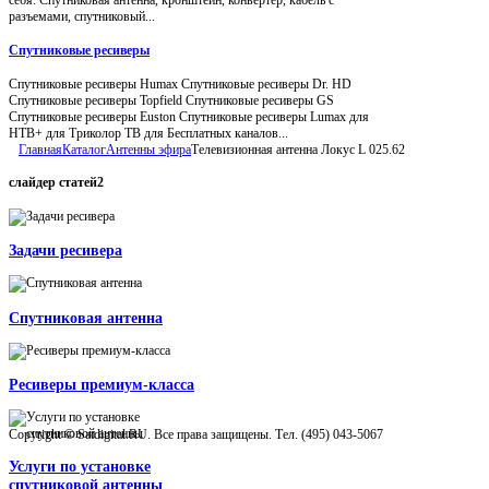
разъемами, спутниковый...
Спутниковые ресиверы
Спутниковые ресиверы Humax Спутниковые ресиверы Dr. HD
Спутниковые ресиверы Topfield Спутниковые ресиверы GS
Спутниковые ресиверы Euston Спутниковые ресиверы Lumax для
НТВ+ для Триколор ТВ для Бесплатных каналов...
Главная
Каталог
Антенны эфира
Телевизионная антенна Локус L 025.62
слайдер
статей2
Задачи ресивера
Спутниковая антенна
Ресиверы премиум-класса
Copyright © Satdigital.RU. Все права защищены. Тел. (495) 043-5067
Услуги по установке
спутниковой антенны