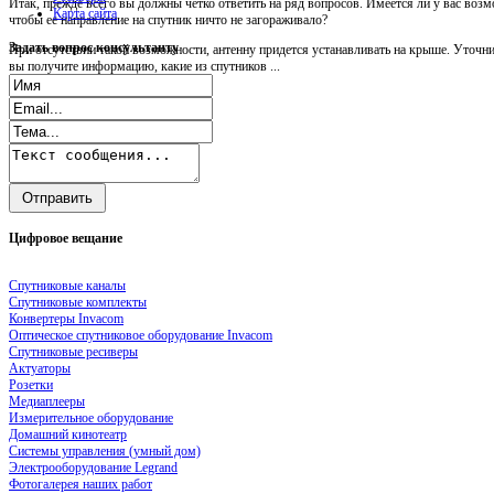
Итак, прежде всего вы должны четко ответить на ряд вопросов. Имеется ли у вас возм
Карта сайта
чтобы ее направление на спутник ничто не загораживало?
Задать
вопрос консультанту
При отсутствии такой возможности, антенну придется устанавливать на крыше. Уточни
вы получите информацию, какие из спутников ...
Цифровое
вещание
Спутниковые каналы
Спутниковые комплекты
Конвертеры Invacom
Оптическое спутниковое оборудование Invacom
Спутниковые ресиверы
Актуаторы
Розетки
Медиаплееры
Измерительное оборудование
Домашний кинотеатр
Системы управления (умный дом)
Электрооборудование Legrand
Фотогалерея наших работ