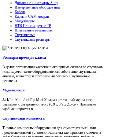
Домашние кинотеатры Sony
Измерительное оборудование
Кабель
Карты и CAM модули
Модуляторы
НТВ Плюс и другие ТВ
Плазменные телевизоры
Спутниковые
Спутниковые ресиверы
Ресиверы премиум-класса
В целях организации качественного приема сигнала со спутников
используется такое оборудование как собственно спутниковая
антенна, конвертер и спутниковый ресивер. Спутниковые
ресиверы...
Медиаплееры
JackTop Mini JackTop Mini Ультрапортативный медиаплеер
размером с сигаретную пачку (8,9 x 8,9 x 2,6 см). Предельно
удобная и простая в...
Спутниковые комплекты
Типовые комплекты оборудования для самостоятельной или
профессиональной установки.Комплект как правило включает в
себя: Спутниковая антенна, кронштейн, конвертер, кабель с