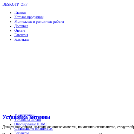
DESKOTP_OFF
Главная
Каталог продукции
Монтажные и ремонтные работы
Доставка
Оплата
Гарантия
Контакты
Мультисвичи
Установка антенны
Установка антенн
Оборудование HDMI
Давайте посмотрим, на какие основные моменты, по мнению специалистов, следует об
Специалисты об антеннах
Ресиверы