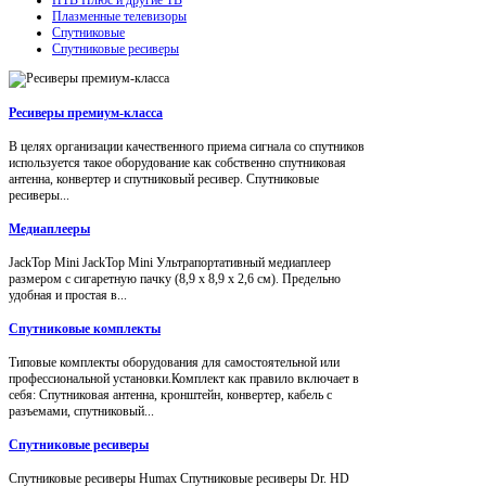
Плазменные телевизоры
Спутниковые
Спутниковые ресиверы
Ресиверы премиум-класса
В целях организации качественного приема сигнала со спутников
используется такое оборудование как собственно спутниковая
антенна, конвертер и спутниковый ресивер. Спутниковые
ресиверы...
Медиаплееры
JackTop Mini JackTop Mini Ультрапортативный медиаплеер
размером с сигаретную пачку (8,9 x 8,9 x 2,6 см). Предельно
удобная и простая в...
Спутниковые комплекты
Типовые комплекты оборудования для самостоятельной или
профессиональной установки.Комплект как правило включает в
себя: Спутниковая антенна, кронштейн, конвертер, кабель с
разъемами, спутниковый...
Спутниковые ресиверы
Спутниковые ресиверы Humax Спутниковые ресиверы Dr. HD