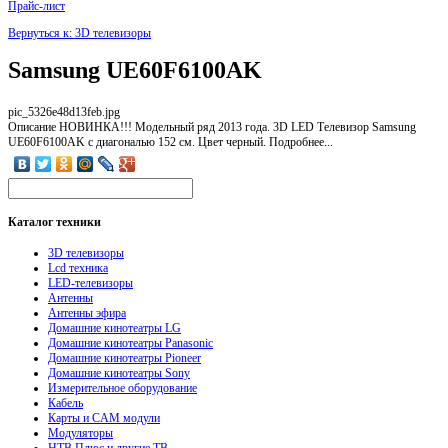
Прайс-лист
Вернуться к: 3D телевизоры
Samsung UE60F6100AK
pic_5326e48d13feb.jpg
Описание
НОВИНКА!!! Модельный ряд 2013 года. 3D LED Телевизор Samsung
UE60F6100AK с диагональю 152 см. Цвет черный. Подробнее...
Каталог
техники
3D телевизоры
Lcd техника
LED-телевизоры
Антенны
Антенны эфира
Домашние кинотеатры LG
Домашние кинотеатры Panasonic
Домашние кинотеатры Pioneer
Домашние кинотеатры Sony
Измерительное оборудование
Кабель
Карты и CAM модули
Модуляторы
НТВ Плюс и другие ТВ