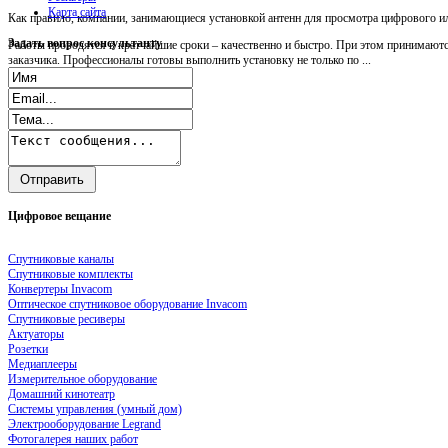
Карта сайта
Как правило, компании, занимающиеся установкой антенн для просмотра цифрового ил
Задать
вопрос консультанту
Работы проводятся в кратчайшие сроки – качественно и быстро. При этом принимаютс
заказчика. Профессионалы готовы выполнить установку не только по ...
Цифровое
вещание
Спутниковые каналы
Спутниковые комплекты
Конвертеры Invacom
Оптическое спутниковое оборудование Invacom
Спутниковые ресиверы
Актуаторы
Розетки
Медиаплееры
Измерительное оборудование
Домашний кинотеатр
Системы управления (умный дом)
Электрооборудование Legrand
Фотогалерея наших работ