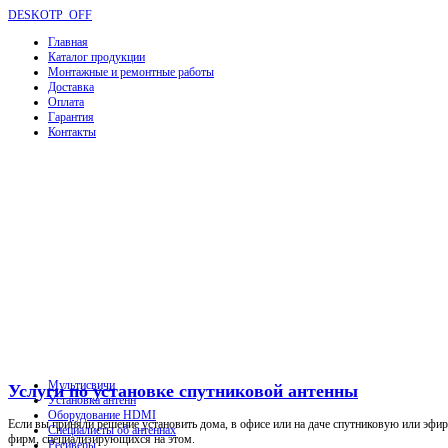
DESKOTP_OFF
Главная
Каталог продукции
Монтажные и ремонтные работы
Доставка
Оплата
Гарантия
Контакты
Мультисвичи
Услуги по установке спутниковой антенны
Установка антенн
Оборудование HDMI
Если вы приняли решение установить дома, в офисе или на даче спутниковую или эфир
Специалисты об антеннах
фирм, специализирующихся на этом.
Ресиверы