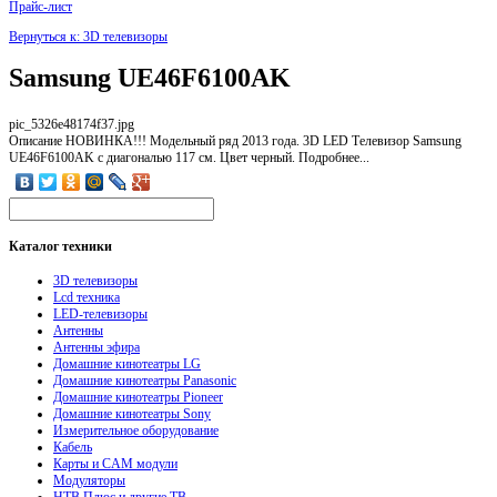
Прайс-лист
Вернуться к: 3D телевизоры
Samsung UE46F6100AK
pic_5326e48174f37.jpg
Описание
НОВИНКА!!! Модельный ряд 2013 года. 3D LED Телевизор Samsung
UE46F6100AK с диагональю 117 см. Цвет черный. Подробнее...
Каталог
техники
3D телевизоры
Lcd техника
LED-телевизоры
Антенны
Антенны эфира
Домашние кинотеатры LG
Домашние кинотеатры Panasonic
Домашние кинотеатры Pioneer
Домашние кинотеатры Sony
Измерительное оборудование
Кабель
Карты и CAM модули
Модуляторы
НТВ Плюс и другие ТВ