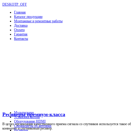
DESKOTP_OFF
Главная
Каталог продукции
Монтажные и ремонтные работы
Доставка
Оплата
Гарантия
Контакты
Мультисвичи
Ресиверы премиум-класса
Установка антенн
Оборудование HDMI
В целях организации качественного приема сигнала со спутников используется такое о
Специалисты об антеннах
конвертер и спутниковый ресивер.
Ресиверы