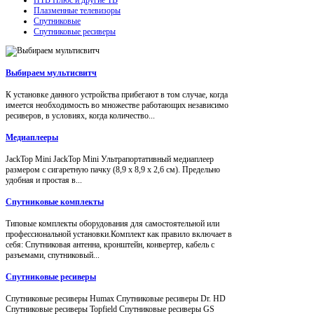
Плазменные телевизоры
Спутниковые
Спутниковые ресиверы
Выбираем мультисвитч
К установке данного устройства прибегают в том случае, когда
имеется необходимость во множестве работающих независимо
ресиверов, в условиях, когда количество...
Медиаплееры
JackTop Mini JackTop Mini Ультрапортативный медиаплеер
размером с сигаретную пачку (8,9 x 8,9 x 2,6 см). Предельно
удобная и простая в...
Спутниковые комплекты
Типовые комплекты оборудования для самостоятельной или
профессиональной установки.Комплект как правило включает в
себя: Спутниковая антенна, кронштейн, конвертер, кабель с
разъемами, спутниковый...
Спутниковые ресиверы
Спутниковые ресиверы Humax Спутниковые ресиверы Dr. HD
Спутниковые ресиверы Topfield Спутниковые ресиверы GS