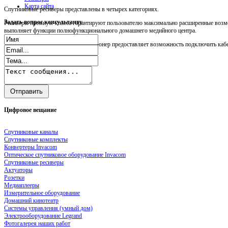
Карта сайта
Спутниковые ресиверы представлены в четырех категориях.
Задать
вопрос консультанту
Ресиверы премиум-класса гарантируют пользователю максимально расширенные возмо
выполняет функции полнофункционального домашнего медийного центра.
Прежде всего, следует сказать, что тюнер предоставляет возможность подключить кабел
Цифровое
вещание
Спутниковые каналы
Спутниковые комплекты
Конвертеры Invacom
Оптическое спутниковое оборудование Invacom
Спутниковые ресиверы
Актуаторы
Розетки
Медиаплееры
Измерительное оборудование
Домашний кинотеатр
Системы управления (умный дом)
Электрооборудование Legrand
Фотогалерея наших работ