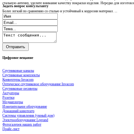
стальную антенну, уделите внимание качеству покраски изделия. Нередко для изгото
Задать
вопрос консультанту
Более легкий по сравнению со сталью и устойчивый к коррозии материал. ...
Цифровое
вещание
Спутниковые каналы
Спутниковые комплекты
Конвертеры Invacom
Оптическое спутниковое оборудование Invacom
Спутниковые ресиверы
Актуаторы
Розетки
Медиаплееры
Измерительное оборудование
Домашний кинотеатр
Системы управления (умный дом)
Электрооборудование Legrand
Фотогалерея наших работ
Прайс-лист