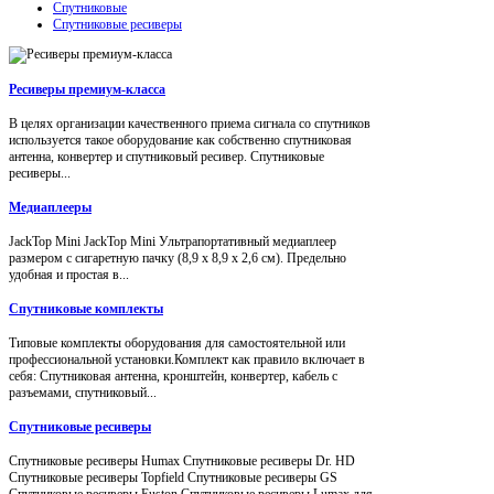
Спутниковые
Спутниковые ресиверы
Ресиверы премиум-класса
В целях организации качественного приема сигнала со спутников
используется такое оборудование как собственно спутниковая
антенна, конвертер и спутниковый ресивер. Спутниковые
ресиверы...
Медиаплееры
JackTop Mini JackTop Mini Ультрапортативный медиаплеер
размером с сигаретную пачку (8,9 x 8,9 x 2,6 см). Предельно
удобная и простая в...
Спутниковые комплекты
Типовые комплекты оборудования для самостоятельной или
профессиональной установки.Комплект как правило включает в
себя: Спутниковая антенна, кронштейн, конвертер, кабель с
разъемами, спутниковый...
Спутниковые ресиверы
Спутниковые ресиверы Humax Спутниковые ресиверы Dr. HD
Спутниковые ресиверы Topfield Спутниковые ресиверы GS
Спутниковые ресиверы Euston Спутниковые ресиверы Lumax для