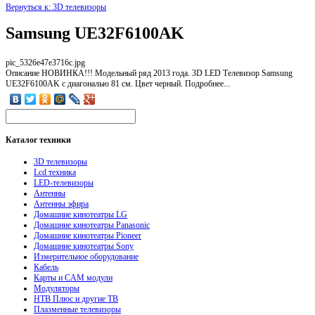
Вернуться к: 3D телевизоры
Samsung UE32F6100AK
pic_5326e47e3716c.jpg
Описание
НОВИНКА!!! Модельный ряд 2013 года. 3D LED Телевизор Samsung
UE32F6100AK с диагональю 81 см. Цвет черный. Подробнее...
Каталог
техники
3D телевизоры
Lcd техника
LED-телевизоры
Антенны
Антенны эфира
Домашние кинотеатры LG
Домашние кинотеатры Panasonic
Домашние кинотеатры Pioneer
Домашние кинотеатры Sony
Измерительное оборудование
Кабель
Карты и CAM модули
Модуляторы
НТВ Плюс и другие ТВ
Плазменные телевизоры