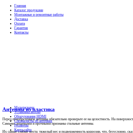
Главная
Каталог продукции
Монтажные и ремонтные работы
Доставка
Оплата
Гарантия
Контакты
Мультисвичи
Антенны из пластика
Установка антенн
Оборудование HDMI
Перед приобретением антенны обязательно проверьте ее на целостность. На поверхнос
Специалисты об антеннах
Самыми дешевыми и прочными признаны стальные антенны.
Ресиверы
Карта сайта
Их самые слабые места: тяжелый вес и подверженность коррозии, что, безусловно, ск