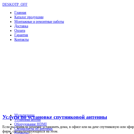
DESKOTP_OFF
Главная
Каталог продукции
Монтажные и ремонтные работы
Доставка
Оплата
Гарантия
Контакты
Мультисвичи
Услуги по установке спутниковой антенны
Установка антенн
Оборудование HDMI
Если вы приняли решение установить дома, в офисе или на даче спутниковую или эфир
Специалисты об антеннах
фирм, специализирующихся на этом.
Ресиверы