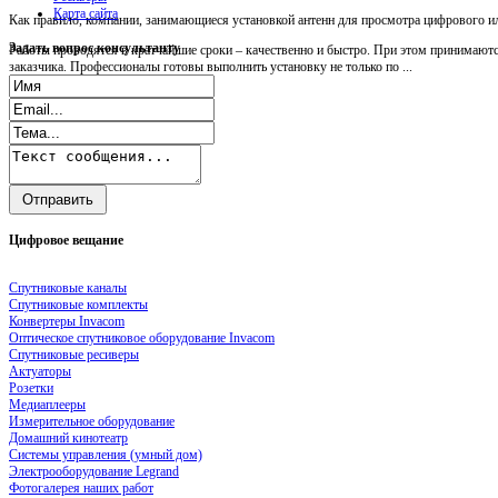
Карта сайта
Как правило, компании, занимающиеся установкой антенн для просмотра цифрового ил
Задать
вопрос консультанту
Работы проводятся в кратчайшие сроки – качественно и быстро. При этом принимаютс
заказчика. Профессионалы готовы выполнить установку не только по ...
Цифровое
вещание
Спутниковые каналы
Спутниковые комплекты
Конвертеры Invacom
Оптическое спутниковое оборудование Invacom
Спутниковые ресиверы
Актуаторы
Розетки
Медиаплееры
Измерительное оборудование
Домашний кинотеатр
Системы управления (умный дом)
Электрооборудование Legrand
Фотогалерея наших работ