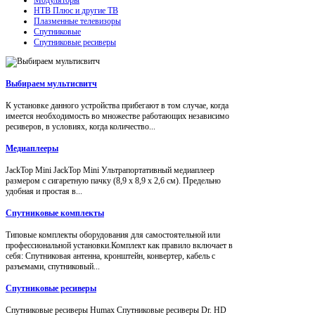
НТВ Плюс и другие ТВ
Плазменные телевизоры
Спутниковые
Спутниковые ресиверы
Выбираем мультисвитч
К установке данного устройства прибегают в том случае, когда
имеется необходимость во множестве работающих независимо
ресиверов, в условиях, когда количество...
Медиаплееры
JackTop Mini JackTop Mini Ультрапортативный медиаплеер
размером с сигаретную пачку (8,9 x 8,9 x 2,6 см). Предельно
удобная и простая в...
Спутниковые комплекты
Типовые комплекты оборудования для самостоятельной или
профессиональной установки.Комплект как правило включает в
себя: Спутниковая антенна, кронштейн, конвертер, кабель с
разъемами, спутниковый...
Спутниковые ресиверы
Спутниковые ресиверы Humax Спутниковые ресиверы Dr. HD