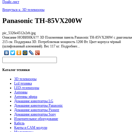
Прайс-лист
Вернуться к: 3D телевизоры
Panasonic TH-85VX200W
pic_5326e4512e2eb.jpg
Описание
НОВИНКА!!! 3D Плазменная панель Panasonic TH-85VX200W с диагональ
215 см. Поддержка 3D. Потребляемая мощность 1200 Вт. Цвет корпуса чёрный
(шлифованный алюминий). Вес 117 кг. Подробнее...
Каталог
техники
3D телевизоры
Lcd техника
LED-телевизоры
Антенны
Антенны эфира
Домашние кинотеатры LG
Домашние кинотеатры Panasonic
Домашние кинотеатры Pioneer
Домашние кинотеатры Sony
Измерительное оборудование
Кабель
Карты и CAM модули
Модуляторы