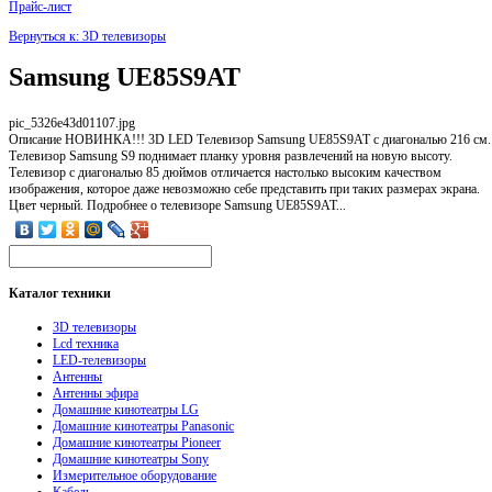
Прайс-лист
Вернуться к: 3D телевизоры
Samsung UE85S9AT
pic_5326e43d01107.jpg
Описание
НОВИНКА!!! 3D LED Телевизор Samsung UE85S9AT с диагональю 216 см.
Телевизор Samsung S9 поднимает планку уровня развлечений на новую высоту.
Телевизор с диагональю 85 дюймов отличается настолько высоким качеством
изображения, которое даже невозможно себе представить при таких размерах экрана.
Цвет черный. Подробнее о телевизоре Samsung UE85S9AT...
Каталог
техники
3D телевизоры
Lcd техника
LED-телевизоры
Антенны
Антенны эфира
Домашние кинотеатры LG
Домашние кинотеатры Panasonic
Домашние кинотеатры Pioneer
Домашние кинотеатры Sony
Измерительное оборудование
Кабель