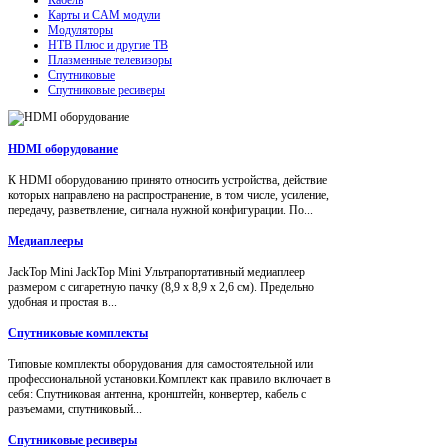
Карты и CAM модули
Модуляторы
НТВ Плюс и другие ТВ
Плазменные телевизоры
Спутниковые
Спутниковые ресиверы
HDMI оборудование
К HDMI оборудованию принято относить устройства, действие
которых направлено на распространение, в том числе, усиление,
передачу, разветвление, сигнала нужной конфигурации. По...
Медиаплееры
JackTop Mini JackTop Mini Ультрапортативный медиаплеер
размером с сигаретную пачку (8,9 x 8,9 x 2,6 см). Предельно
удобная и простая в...
Спутниковые комплекты
Типовые комплекты оборудования для самостоятельной или
профессиональной установки.Комплект как правило включает в
себя: Спутниковая антенна, кронштейн, конвертер, кабель с
разъемами, спутниковый...
Спутниковые ресиверы