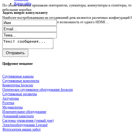
Карта сайта
По своим внешним признакам повторители, сумматоры, коммутаторы и сплиттеры, т
небольшие коробки.
Задать
вопрос консультанту
Наиболее востребованными на сегодняшний день являются различных конфигураций H
Посредством HDMI splitter вы имеете возможность от одного HDMI ...
Цифровое
вещание
Спутниковые каналы
Спутниковые комплекты
Конвертеры Invacom
Оптическое спутниковое оборудование Invacom
Спутниковые ресиверы
Актуаторы
Розетки
Медиаплееры
Измерительное оборудование
Домашний кинотеатр
Системы управления (умный дом)
Электрооборудование Legrand
Фотогалерея наших работ