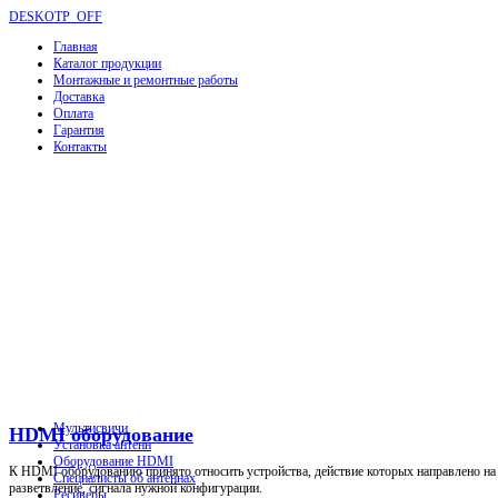
DESKOTP_OFF
Главная
Каталог продукции
Монтажные и ремонтные работы
Доставка
Оплата
Гарантия
Контакты
Мультисвичи
HDMI оборудование
Установка антенн
Оборудование HDMI
К HDMI оборудованию принято относить устройства, действие которых направлено на р
Специалисты об антеннах
разветвление, сигнала нужной конфигурации.
Ресиверы