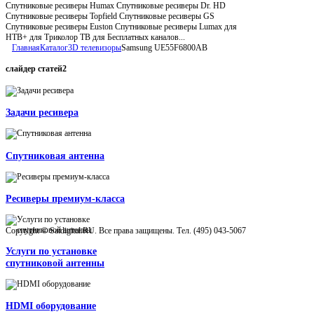
Спутниковые ресиверы Humax Спутниковые ресиверы Dr. HD
Спутниковые ресиверы Topfield Спутниковые ресиверы GS
Спутниковые ресиверы Euston Спутниковые ресиверы Lumax для
НТВ+ для Триколор ТВ для Бесплатных каналов...
Главная
Каталог
3D телевизоры
Samsung UE55F6800AB
слайдер
статей2
Задачи ресивера
Спутниковая антенна
Ресиверы премиум-класса
Copyright © Satdigital.RU. Все права защищены. Тел. (495) 043-5067
Услуги по установке
спутниковой антенны
HDMI оборудование