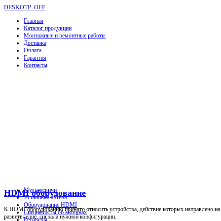
DESKOTP_OFF
Главная
Каталог продукции
Монтажные и ремонтные работы
Доставка
Оплата
Гарантия
Контакты
Мультисвичи
HDMI оборудование
Установка антенн
Оборудование HDMI
К HDMI оборудованию принято относить устройства, действие которых направлено на р
Специалисты об антеннах
разветвление, сигнала нужной конфигурации.
Ресиверы