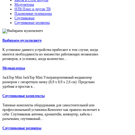
Модуляторы
НТВ Плюс и другие ТВ
Плазменные телевизоры
Спутниковые
Спутниковые ресиверы
Выбираем мультисвитч
К установке данного устройства прибегают в том случае, когда
имеется необходимость во множестве работающих независимо
ресиверов, в условиях, когда количество...
Медиаплееры
JackTop Mini JackTop Mini Ультрапортативный медиаплеер
размером с сигаретную пачку (8,9 x 8,9 x 2,6 см). Предельно
удобная и простая в...
Спутниковые комплекты
Типовые комплекты оборудования для самостоятельной или
профессиональной установки.Комплект как правило включает в
себя: Спутниковая антенна, кронштейн, конвертер, кабель с
разъемами, спутниковый...
Спутниковые ресиверы