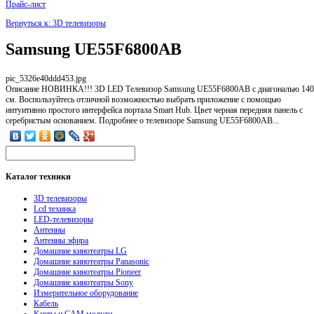
Прайс-лист
Вернуться к: 3D телевизоры
Samsung UE55F6800AB
pic_5326e40ddd453.jpg
Описание
НОВИНКА!!! 3D LED Телевизор Samsung UE55F6800AB с диагональю 140
см. Воспользуйтесь отличной возможностью выбрать приложение с помощью
интуитивно простого интерфейса портала Smart Hub. Цвет черная передняя панель с
серебристым основанием. Подробнее о телевизоре Samsung UE55F6800AB...
Каталог
техники
3D телевизоры
Lcd техника
LED-телевизоры
Антенны
Антенны эфира
Домашние кинотеатры LG
Домашние кинотеатры Panasonic
Домашние кинотеатры Pioneer
Домашние кинотеатры Sony
Измерительное оборудование
Кабель
Карты и CAM модули