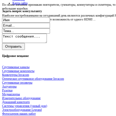
Карта сайта
По своим внешним признакам повторители, сумматоры, коммутаторы и сплиттеры, т
небольшие коробки.
Задать
вопрос консультанту
Наиболее востребованными на сегодняшний день являются различных конфигураций H
Посредством HDMI splitter вы имеете возможность от одного HDMI ...
Цифровое
вещание
Спутниковые каналы
Спутниковые комплекты
Конвертеры Invacom
Оптическое спутниковое оборудование Invacom
Спутниковые ресиверы
Актуаторы
Розетки
Медиаплееры
Измерительное оборудование
Домашний кинотеатр
Системы управления (умный дом)
Электрооборудование Legrand
Фотогалерея наших работ