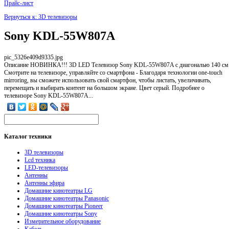
Прайс-лист
Вернуться к: 3D телевизоры
Sony KDL-55W807A
pic_5326e409d9335.jpg
Описание
НОВИНКА!!! 3D LED Телевизор Sony KDL-55W807A с диагональю 140 см
Смотрите на телевизоре, управляйте со смартфона - Благодаря технологии one-touch
mirroring, вы сможете использовать свой смартфон, чтобы листать, увеличивать,
перемещать и выбирать контент на большом экране. Цвет серый. Подробнее о
телевизоре Sony KDL-55W807A...
Каталог
техники
3D телевизоры
Lcd техника
LED-телевизоры
Антенны
Антенны эфира
Домашние кинотеатры LG
Домашние кинотеатры Panasonic
Домашние кинотеатры Pioneer
Домашние кинотеатры Sony
Измерительное оборудование
Кабель