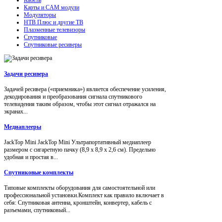
Карты и CAM модули
Модуляторы
НТВ Плюс и другие ТВ
Плазменные телевизоры
Спутниковые
Спутниковые ресиверы
Задачи ресивера
Задачей ресивера («приемника») является обеспечение усиления,
декодирования и преобразования сигнала спутникового
телевидения таким образом, чтобы этот сигнал отражался на
экранах...
Медиаплееры
JackTop Mini JackTop Mini Ультрапортативный медиаплеер
размером с сигаретную пачку (8,9 x 8,9 x 2,6 см). Предельно
удобная и простая в...
Спутниковые комплекты
Типовые комплекты оборудования для самостоятельной или
профессиональной установки.Комплект как правило включает в
себя: Спутниковая антенна, кронштейн, конвертер, кабель с
разъемами, спутниковый...