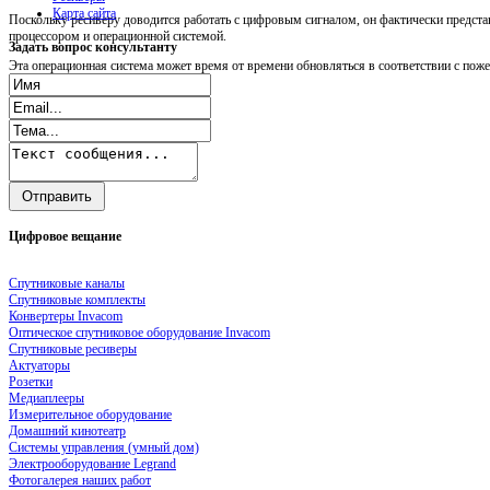
Карта сайта
Поскольку ресиверу доводится работать с цифровым сигналом, он фактически предст
процессором и операционной системой.
Задать
вопрос консультанту
Эта операционная система может время от времени обновляться в соответствии с пож
Цифровое
вещание
Спутниковые каналы
Спутниковые комплекты
Конвертеры Invacom
Оптическое спутниковое оборудование Invacom
Спутниковые ресиверы
Актуаторы
Розетки
Медиаплееры
Измерительное оборудование
Домашний кинотеатр
Системы управления (умный дом)
Электрооборудование Legrand
Фотогалерея наших работ